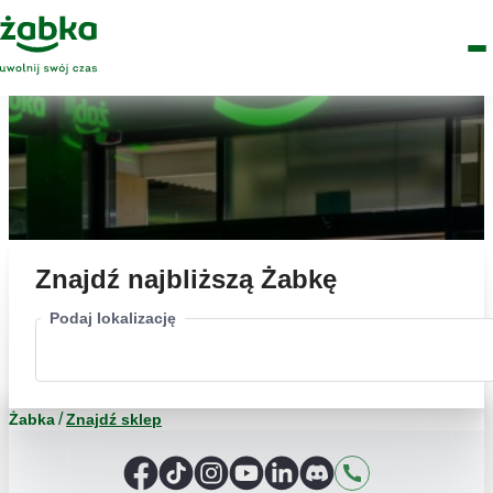
Idź do treści
Główne
Znajdź
Logo
Men
sklep
Znajdź najbliższą Żabkę
Podaj lokalizację
Żabka
Znajdź sklep
Facebook
TikTok
Instagram
YouTube
LinkedIn
Discord
Kontakt