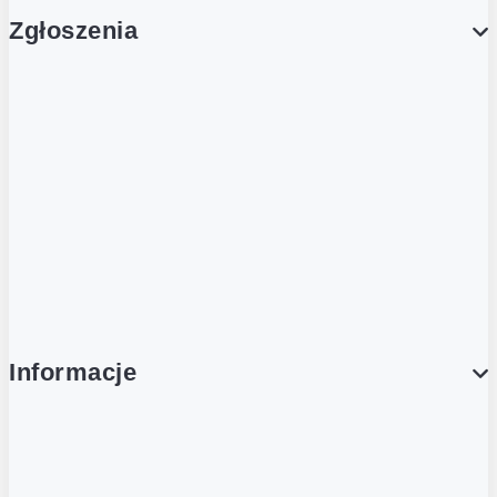
Zgłoszenia
Obsługa Klienta (Zgłoś sprawę)
Platforma Zakupowa Logintrade
Platforma Zakupowa Ariba
Compliance
Informacje
O NAS
O Żabce