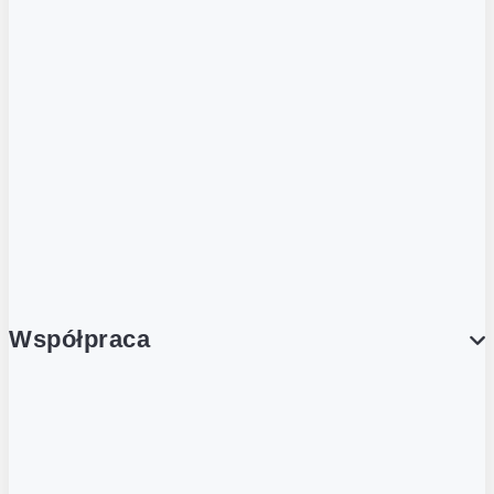
ZOBACZ RÓWNIEŻ
Butelka zwrotna
Nutri-Score
Postaw na zwrot
Porcja Dobrego!
Współpraca
Wynajem lokali
Współpraca handlowa