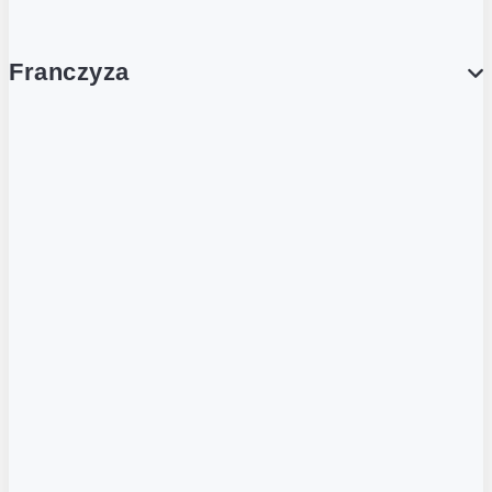
Franczyza
Franczyza
Podcasty
Dla obcokrajowców
Franczyzobiorcy Ambasadorzy
BLOG
Aktualności