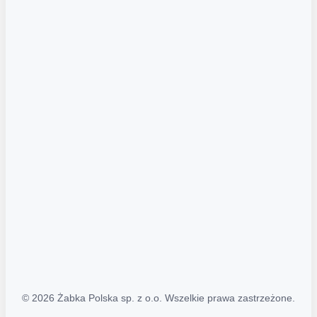
Akcje promocyjne
Regulamin serwisu
Regulamin katalogu alkoholowego
Polityka prywatności
Polityka Transparentności (PL/ENG)
MAPA STRONY
Mapa Strony
© 2026 Żabka Polska sp. z o.o. Wszelkie prawa zastrzeżone.