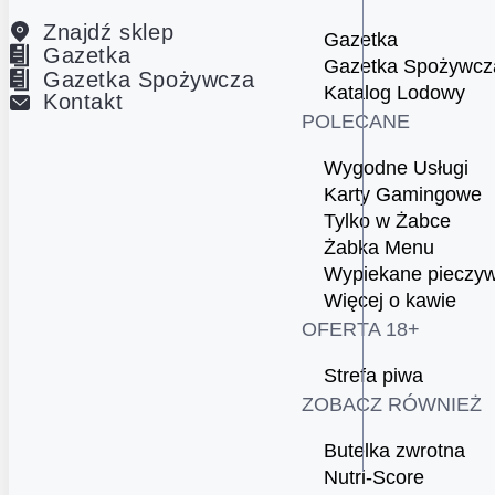
Znajdź sklep
Gazetka
Gazetka
Gazetka Spożywcz
Gazetka Spożywcza
Katalog Lodowy
Kontakt
POLECANE
Wygodne Usługi
Karty Gamingowe
Tylko w Żabce
Żabka Menu
Wypiekane pieczy
Więcej o kawie
OFERTA 18+
Strefa piwa
ZOBACZ RÓWNIEŻ
Butelka zwrotna
Nutri-Score