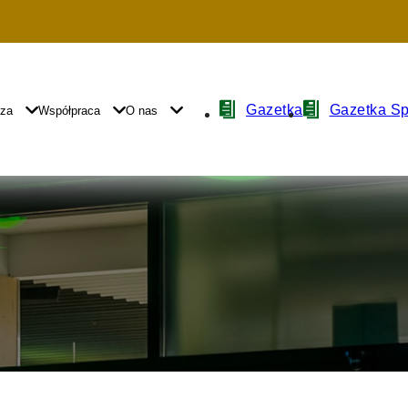
Nawigacja
Gazetka
Gazetka S
yza
Współpraca
O nas
z
ikonami