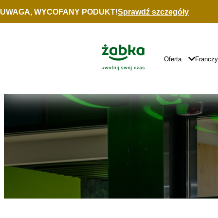
Idź do treści
UWAGA, WYCOFANY PODUKT!
Sprawdź szczegóły
Znajdź
sklep
Główne
Logo
Główna
Oferta
Francz
Nawigacja