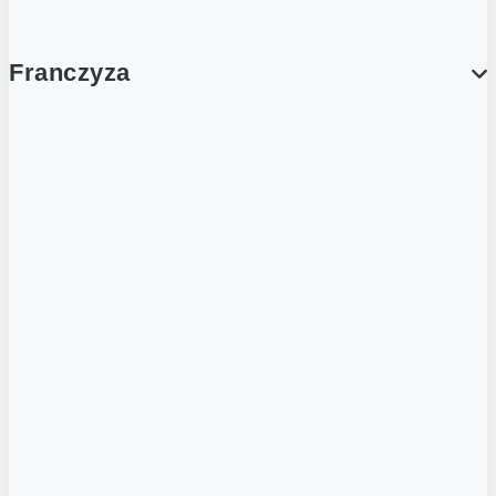
Franczyza
Franczyza
Podcasty
Dla obcokrajowców
Franczyzobiorcy Ambasadorzy
BLOG
Aktualności