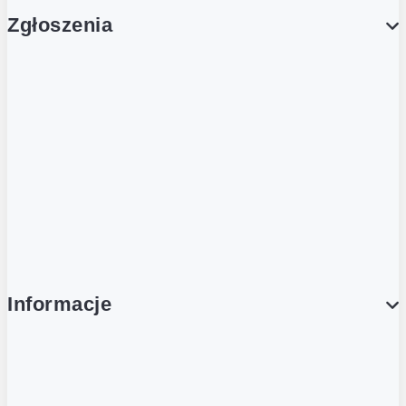
Zgłoszenia
Obsługa Klienta (Zgłoś sprawę)
Platforma Zakupowa Logintrade
Platforma Zakupowa Ariba
Compliance
Informacje
O NAS
O Żabce