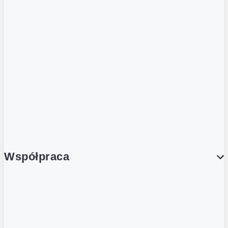
ZOBACZ RÓWNIEŻ
Butelka zwrotna
Nutri-Score
Postaw na zwrot
Porcja Dobrego!
Współpraca
Wynajem lokali
Współpraca handlowa