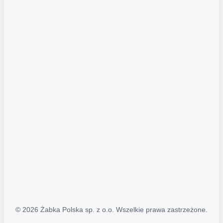
Akcje promocyjne
Regulamin serwisu
Regulamin katalogu alkoholowego
Polityka prywatności
Polityka Transparentności (PL/ENG)
MAPA STRONY
Mapa Strony
© 2026 Żabka Polska sp. z o.o. Wszelkie prawa zastrzeżone.