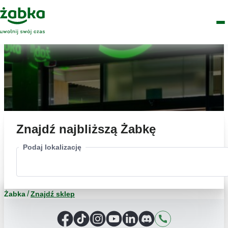
Idź do treści
Główne
Znajdź
Logo
Men
sklep
Znajdź najbliższą Żabkę
Podaj lokalizację
Żabka
Znajdź sklep
Facebook
TikTok
Instagram
YouTube
LinkedIn
Discord
Kontakt