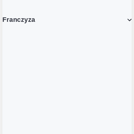
Franczyza
Franczyza
Podcasty
Dla obcokrajowców
Franczyzobiorcy Ambasadorzy
BLOG
Aktualności