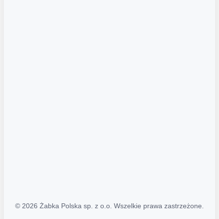
Akcje promocyjne
Regulamin serwisu
Regulamin katalogu alkoholowego
Polityka prywatności
Polityka Transparentności (PL/ENG)
MAPA STRONY
Mapa Strony
© 2026 Żabka Polska sp. z o.o. Wszelkie prawa zastrzeżone.