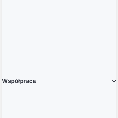
ZOBACZ RÓWNIEŻ
Butelka zwrotna
Nutri-Score
Postaw na zwrot
Porcja Dobrego!
Współpraca
Wynajem lokali
Współpraca handlowa