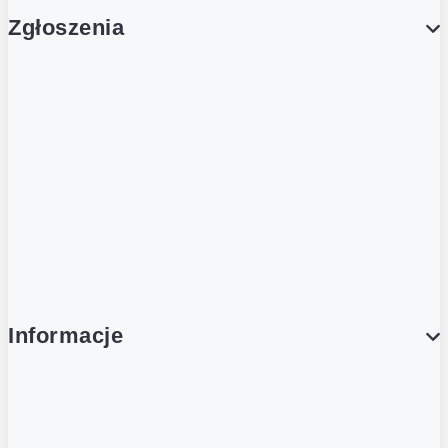
Zgłoszenia
Obsługa Klienta (Zgłoś sprawę)
Platforma Zakupowa Logintrade
Platforma Zakupowa Ariba
Compliance
Informacje
O NAS
O Żabce