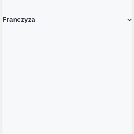
Franczyza
Franczyza
Podcasty
Dla obcokrajowców
Franczyzobiorcy Ambasadorzy
BLOG
Aktualności