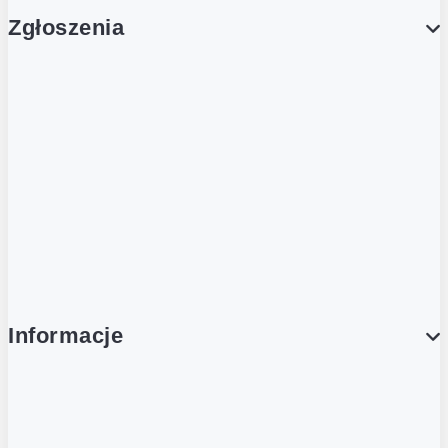
Zgłoszenia
Obsługa Klienta (Zgłoś sprawę)
Platforma Zakupowa Logintrade
Platforma Zakupowa Ariba
Compliance
Informacje
O NAS
O Żabce