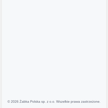
Akcje promocyjne
Regulamin serwisu
Regulamin katalogu alkoholowego
Polityka prywatności
Polityka Transparentności (PL/ENG)
MAPA STRONY
Mapa Strony
© 2026 Żabka Polska sp. z o.o. Wszelkie prawa zastrzeżone.