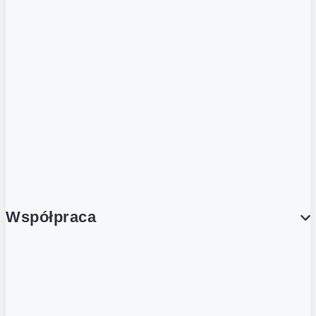
ZOBACZ RÓWNIEŻ
Butelka zwrotna
Nutri-Score
Postaw na zwrot
Porcja Dobrego!
Współpraca
Wynajem lokali
Współpraca handlowa