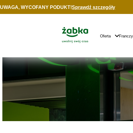
Idź do treści
UWAGA, WYCOFANY PODUKT!
Sprawdź szczegóły
Znajdź
sklep
Główne
Logo
Główna
Oferta
Francz
Nawigacja