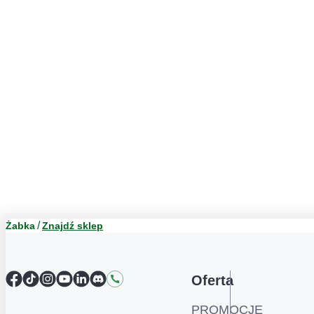
Żabka
Znajdź sklep
Facebook
TikTok
Instagram
YouTube
LinkedIn
Discord
Kontakt
Oferta
PROMOCJE