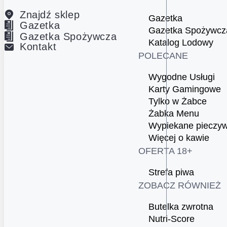
Znajdź sklep
Gazetka
Gazetka
Gazetka Spożywcz
Gazetka Spożywcza
Katalog Lodowy
Kontakt
POLECANE
Wygodne Usługi
Karty Gamingowe
Tylko w Żabce
Żabka Menu
Wypiekane pieczy
Więcej o kawie
OFERTA 18+
Strefa piwa
ZOBACZ RÓWNIEŻ
Butelka zwrotna
Nutri-Score