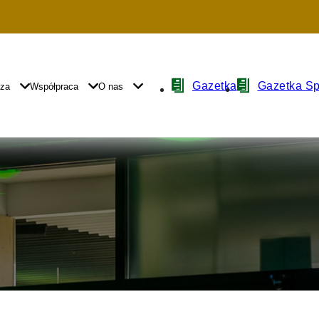
Nawigacja
Gazetka
Gazetka S
yza
Współpraca
O nas
z
ikonami