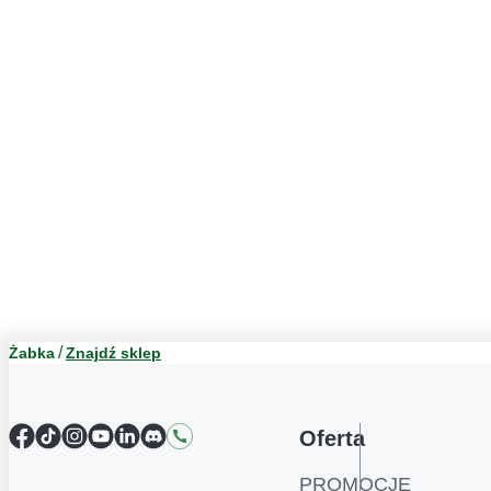
Żabka
Znajdź sklep
Facebook
TikTok
Instagram
YouTube
LinkedIn
Discord
Kontakt
Oferta
PROMOCJE