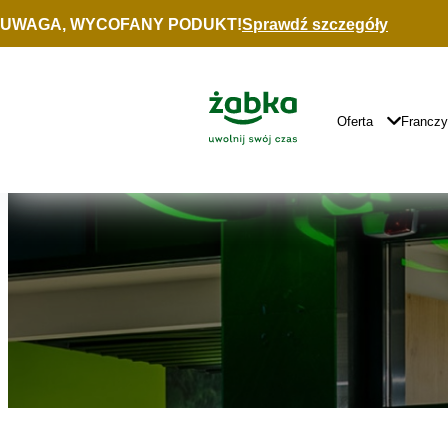
Idź do treści
UWAGA, WYCOFANY PODUKT!
Sprawdź szczegóły
Znajdź
sklep
Główne
Logo
Główna
Oferta
Francz
Nawigacja