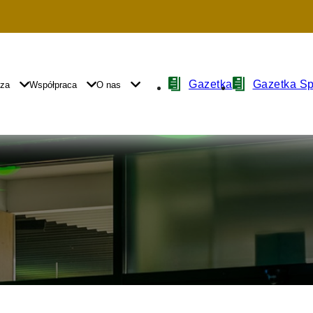
Nawigacja
Gazetka
Gazetka S
yza
Współpraca
O nas
z
ikonami