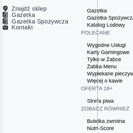
Znajdź sklep
Gazetka
Gazetka
Gazetka Spożywcz
Gazetka Spożywcza
Katalog Lodowy
Kontakt
POLECANE
Wygodne Usługi
Karty Gamingowe
Tylko w Żabce
Żabka Menu
Wypiekane pieczy
Więcej o kawie
OFERTA 18+
Strefa piwa
ZOBACZ RÓWNIEŻ
Butelka zwrotna
Nutri-Score