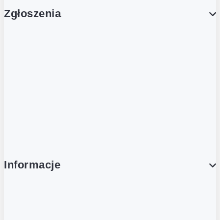
Zgłoszenia
Obsługa Klienta (Zgłoś sprawę)
Platforma Zakupowa Logintrade
Platforma Zakupowa Ariba
Compliance
Informacje
O NAS
O Żabce