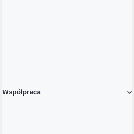
ZOBACZ RÓWNIEŻ
Butelka zwrotna
Nutri-Score
Postaw na zwrot
Porcja Dobrego!
Współpraca
Wynajem lokali
Współpraca handlowa