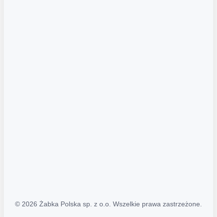
Akcje promocyjne
Regulamin serwisu
Regulamin katalogu alkoholowego
Polityka prywatności
Polityka Transparentności (PL/ENG)
MAPA STRONY
Mapa Strony
© 2026 Żabka Polska sp. z o.o. Wszelkie prawa zastrzeżone.