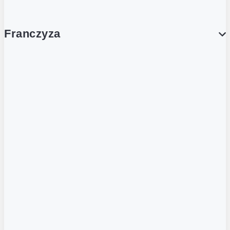
Franczyza
Franczyza
Podcasty
Dla obcokrajowców
Franczyzobiorcy Ambasadorzy
BLOG
Aktualności