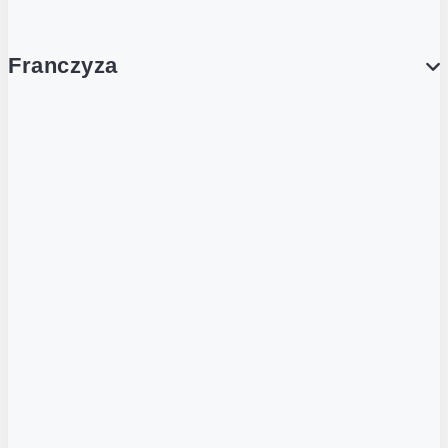
Franczyza
Franczyza
Podcasty
Dla obcokrajowców
Franczyzobiorcy Ambasadorzy
BLOG
Aktualności