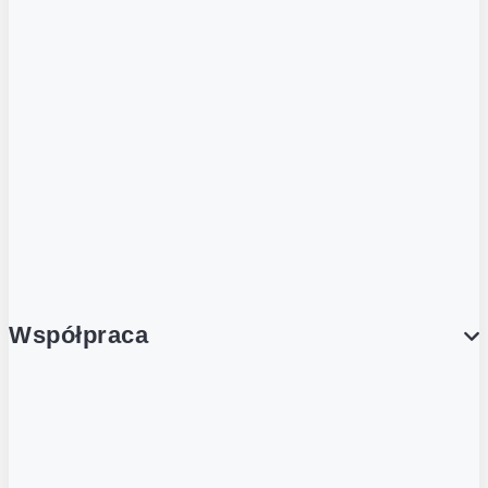
ZOBACZ RÓWNIEŻ
Butelka zwrotna
Nutri-Score
Postaw na zwrot
Porcja Dobrego!
Współpraca
Wynajem lokali
Współpraca handlowa