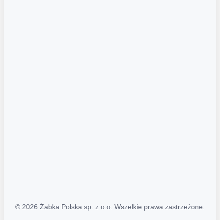
Akcje promocyjne
Regulamin serwisu
Regulamin katalogu alkoholowego
Polityka prywatności
Polityka Transparentności (PL/ENG)
MAPA STRONY
Mapa Strony
© 2026 Żabka Polska sp. z o.o. Wszelkie prawa zastrzeżone.