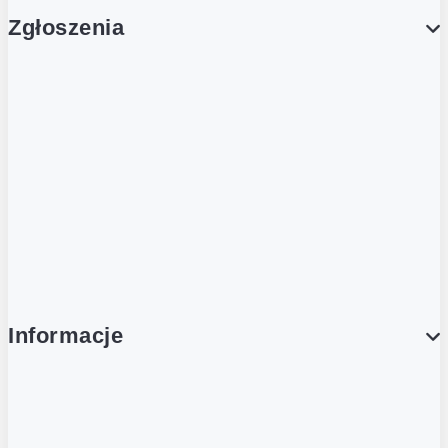
Zgłoszenia
Obsługa Klienta (Zgłoś sprawę)
Platforma Zakupowa Logintrade
Platforma Zakupowa Ariba
Compliance
Informacje
O NAS
O Żabce