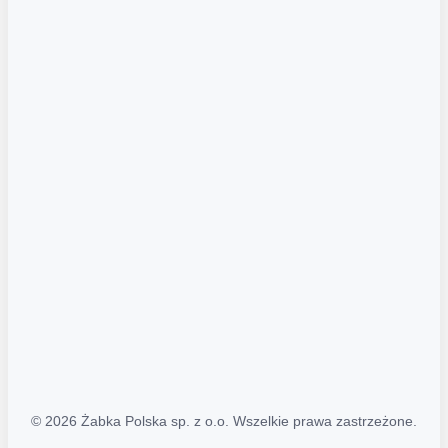
Akcje promocyjne
Regulamin serwisu
Regulamin katalogu alkoholowego
Polityka prywatności
Polityka Transparentności (PL/ENG)
MAPA STRONY
Mapa Strony
© 2026 Żabka Polska sp. z o.o. Wszelkie prawa zastrzeżone.