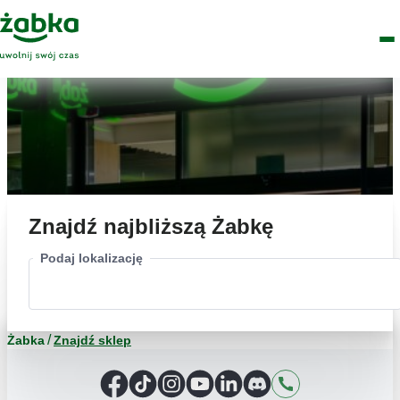
Idź do treści
Główne
Znajdź
Logo
Men
sklep
Znajdź najbliższą Żabkę
Podaj lokalizację
Żabka
Znajdź sklep
Facebook
TikTok
Instagram
YouTube
LinkedIn
Discord
Kontakt