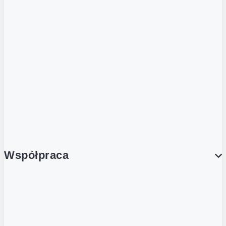
ZOBACZ RÓWNIEŻ
Butelka zwrotna
Nutri-Score
Postaw na zwrot
Porcja Dobrego!
Współpraca
Wynajem lokali
Współpraca handlowa