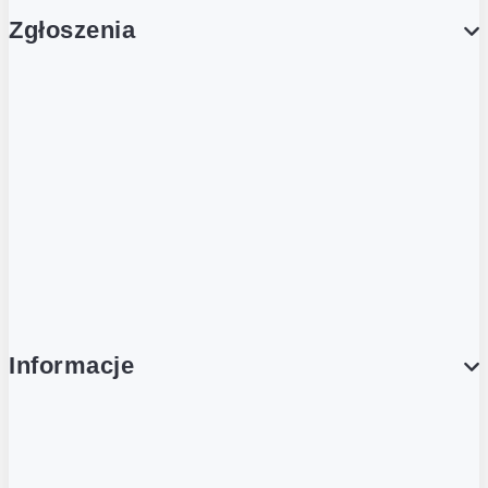
Zgłoszenia
Obsługa Klienta (Zgłoś sprawę)
Platforma Zakupowa Logintrade
Platforma Zakupowa Ariba
Compliance
Informacje
O NAS
O Żabce