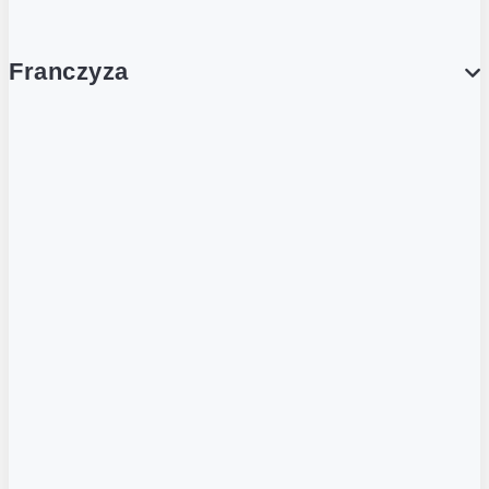
Franczyza
Franczyza
Podcasty
Dla obcokrajowców
Franczyzobiorcy Ambasadorzy
BLOG
Aktualności