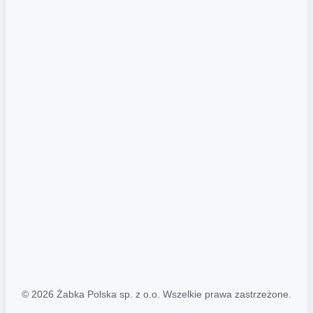
Akcje promocyjne
Regulamin serwisu
Regulamin katalogu alkoholowego
Polityka prywatności
Polityka Transparentności (PL/ENG)
MAPA STRONY
Mapa Strony
© 2026 Żabka Polska sp. z o.o. Wszelkie prawa zastrzeżone.