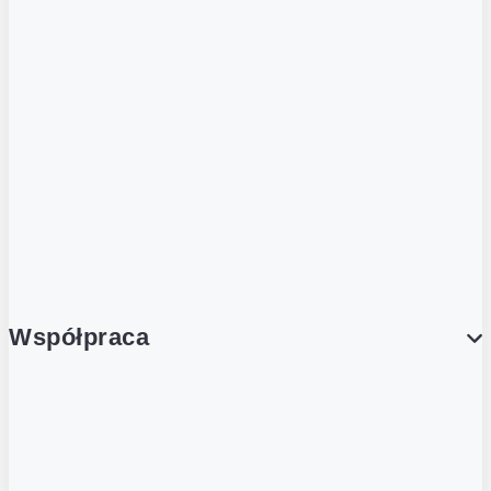
ZOBACZ RÓWNIEŻ
Butelka zwrotna
Nutri-Score
Postaw na zwrot
Porcja Dobrego!
Współpraca
Wynajem lokali
Współpraca handlowa