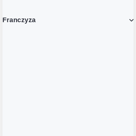
Franczyza
Franczyza
Podcasty
Dla obcokrajowców
Franczyzobiorcy Ambasadorzy
BLOG
Aktualności