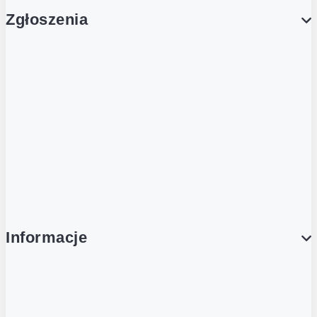
Zgłoszenia
Obsługa Klienta (Zgłoś sprawę)
Platforma Zakupowa Logintrade
Platforma Zakupowa Ariba
Compliance
Informacje
O NAS
O Żabce