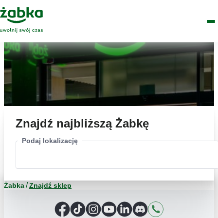
Idź do treści
Główne
Znajdź
Logo
Men
sklep
Znajdź najbliższą Żabkę
Podaj lokalizację
Żabka
Znajdź sklep
Facebook
TikTok
Instagram
YouTube
LinkedIn
Discord
Kontakt