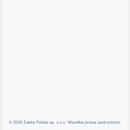
Akcje promocyjne
Regulamin serwisu
Regulamin katalogu alkoholowego
Polityka prywatności
Polityka Transparentności (PL/ENG)
MAPA STRONY
Mapa Strony
© 2026 Żabka Polska sp. z o.o. Wszelkie prawa zastrzeżone.