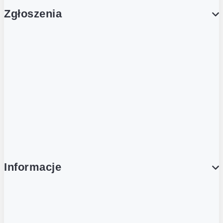
Zgłoszenia
Obsługa Klienta (Zgłoś sprawę)
Platforma Zakupowa Logintrade
Platforma Zakupowa Ariba
Compliance
Informacje
O NAS
O Żabce