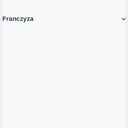
Franczyza
Franczyza
Podcasty
Dla obcokrajowców
Franczyzobiorcy Ambasadorzy
BLOG
Aktualności