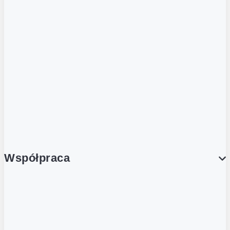
ZOBACZ RÓWNIEŻ
Butelka zwrotna
Nutri-Score
Postaw na zwrot
Porcja Dobrego!
Współpraca
Wynajem lokali
Współpraca handlowa