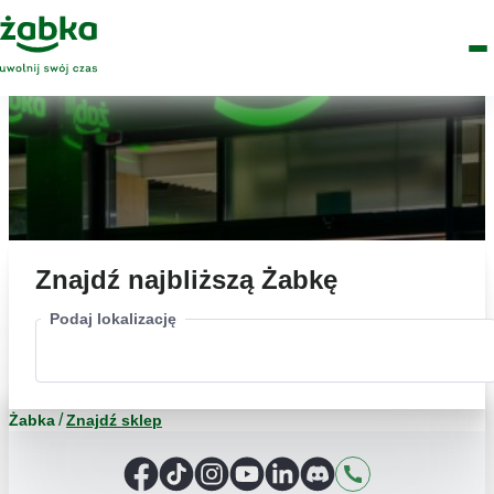
Idź do treści
Główne
Znajdź
Logo
Men
sklep
Znajdź najbliższą Żabkę
Podaj lokalizację
Żabka
Znajdź sklep
Facebook
TikTok
Instagram
YouTube
LinkedIn
Discord
Kontakt