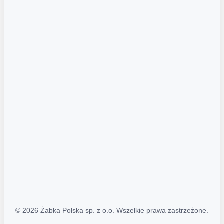
Akcje promocyjne
Regulamin serwisu
Regulamin katalogu alkoholowego
Polityka prywatności
Polityka Transparentności (PL/ENG)
MAPA STRONY
Mapa Strony
© 2026 Żabka Polska sp. z o.o. Wszelkie prawa zastrzeżone.