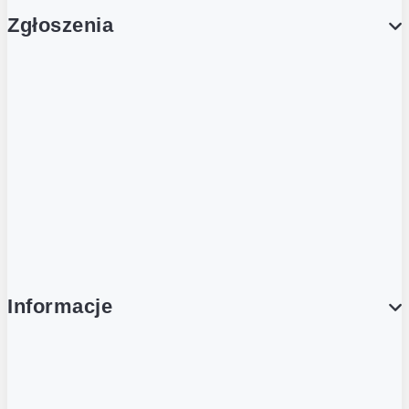
Zgłoszenia
Obsługa Klienta (Zgłoś sprawę)
Platforma Zakupowa Logintrade
Platforma Zakupowa Ariba
Compliance
Informacje
O NAS
O Żabce