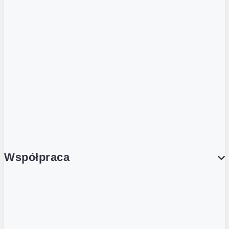
ZOBACZ RÓWNIEŻ
Butelka zwrotna
Nutri-Score
Postaw na zwrot
Porcja Dobrego!
Współpraca
Wynajem lokali
Współpraca handlowa