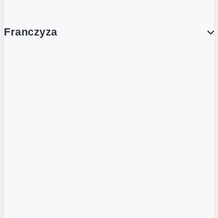
Franczyza
Franczyza
Podcasty
Dla obcokrajowców
Franczyzobiorcy Ambasadorzy
BLOG
Aktualności