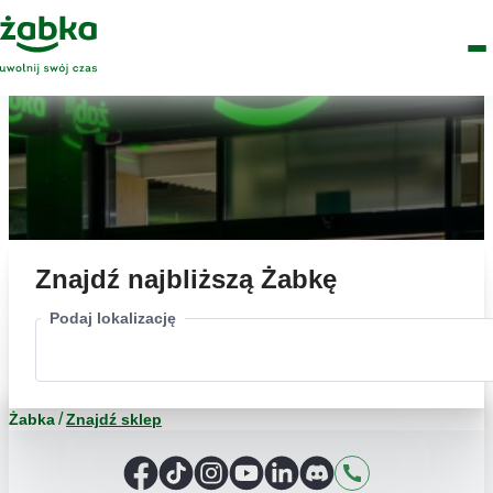
Idź do treści
Główne
Znajdź
Logo
Men
sklep
Znajdź najbliższą Żabkę
Podaj lokalizację
Żabka
Znajdź sklep
Facebook
TikTok
Instagram
YouTube
LinkedIn
Discord
Kontakt