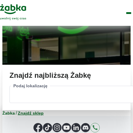
Idź do treści
Główne
Znajdź
Logo
Men
sklep
Znajdź najbliższą Żabkę
Podaj lokalizację
Żabka
Znajdź sklep
Facebook
TikTok
Instagram
YouTube
LinkedIn
Discord
Kontakt