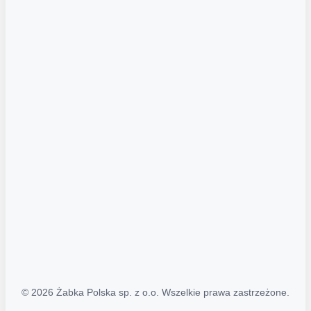
Akcje promocyjne
Regulamin serwisu
Regulamin katalogu alkoholowego
Polityka prywatności
Polityka Transparentności (PL/ENG)
MAPA STRONY
Mapa Strony
© 2026 Żabka Polska sp. z o.o. Wszelkie prawa zastrzeżone.