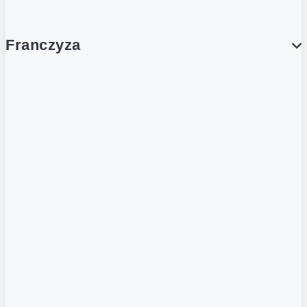
Franczyza
Franczyza
Podcasty
Dla obcokrajowców
Franczyzobiorcy Ambasadorzy
BLOG
Aktualności