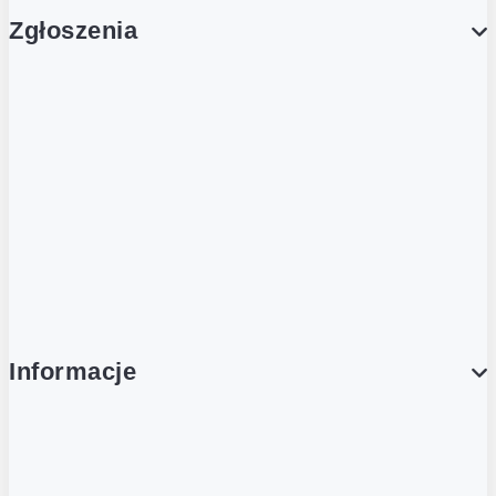
Zgłoszenia
Obsługa Klienta (Zgłoś sprawę)
Platforma Zakupowa Logintrade
Platforma Zakupowa Ariba
Compliance
Informacje
O NAS
O Żabce