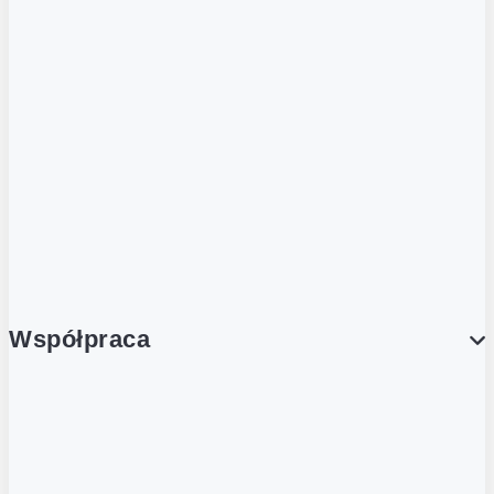
ZOBACZ RÓWNIEŻ
Butelka zwrotna
Nutri-Score
Postaw na zwrot
Porcja Dobrego!
Współpraca
Wynajem lokali
Współpraca handlowa