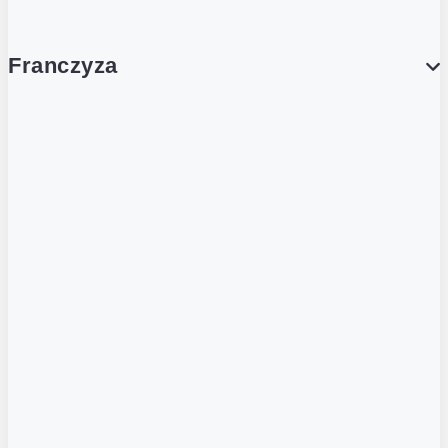
Franczyza
Franczyza
Podcasty
Dla obcokrajowców
Franczyzobiorcy Ambasadorzy
BLOG
Aktualności