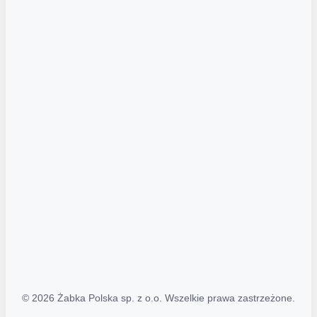
Akcje promocyjne
Regulamin serwisu
Regulamin katalogu alkoholowego
Polityka prywatności
Polityka Transparentności (PL/ENG)
MAPA STRONY
Mapa Strony
© 2026 Żabka Polska sp. z o.o. Wszelkie prawa zastrzeżone.