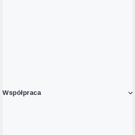
ZOBACZ RÓWNIEŻ
Butelka zwrotna
Nutri-Score
Postaw na zwrot
Porcja Dobrego!
Współpraca
Wynajem lokali
Współpraca handlowa