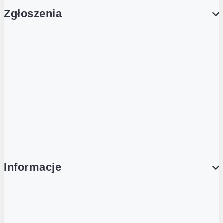
Zgłoszenia
Obsługa Klienta (Zgłoś sprawę)
Platforma Zakupowa Logintrade
Platforma Zakupowa Ariba
Compliance
Informacje
O NAS
O Żabce