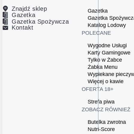
Znajdź sklep
Gazetka
Gazetka
Gazetka Spożywcz
Gazetka Spożywcza
Katalog Lodowy
Kontakt
POLECANE
Wygodne Usługi
Karty Gamingowe
Tylko w Żabce
Żabka Menu
Wypiekane pieczy
Więcej o kawie
OFERTA 18+
Strefa piwa
ZOBACZ RÓWNIEŻ
Butelka zwrotna
Nutri-Score