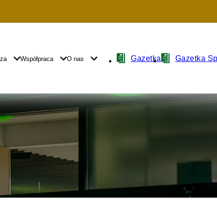
Nawigacja
Gazetka
Gazetka S
yza
Współpraca
O nas
z
ikonami