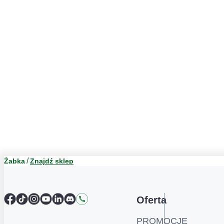
Żabka
Znajdź sklep
Facebook
TikTok
Instagram
YouTube
LinkedIn
Discord
Kontakt
Oferta
PROMOCJE