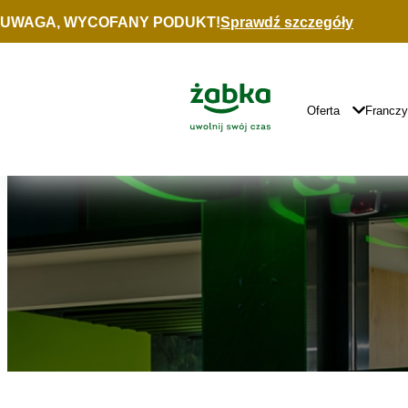
Idź do treści
UWAGA, WYCOFANY PODUKT!
Sprawdź szczegóły
Znajdź
sklep
Główne
Logo
Główna
Oferta
Francz
Nawigacja