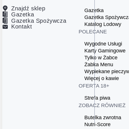
Znajdź sklep
Gazetka
Gazetka
Gazetka Spożywcz
Gazetka Spożywcza
Katalog Lodowy
Kontakt
POLECANE
Wygodne Usługi
Karty Gamingowe
Tylko w Żabce
Żabka Menu
Wypiekane pieczy
Więcej o kawie
OFERTA 18+
Strefa piwa
ZOBACZ RÓWNIEŻ
Butelka zwrotna
Nutri-Score