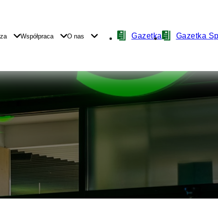
Nawigacja
Gazetka
Gazetka S
yza
Współpraca
O nas
z
ikonami