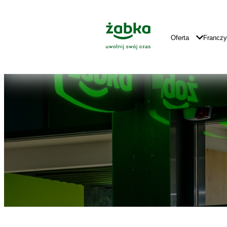
Idź do treści
Znajdź
Główne
sklep
Logo
Główna
Oferta
Francz
Nawigacja