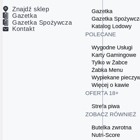
Znajdź sklep
Gazetka
Gazetka
Gazetka Spożywcz
Gazetka Spożywcza
Katalog Lodowy
Kontakt
POLECANE
Wygodne Usługi
Karty Gamingowe
Tylko w Żabce
Żabka Menu
Wypiekane pieczy
Więcej o kawie
OFERTA 18+
Strefa piwa
ZOBACZ RÓWNIEŻ
Butelka zwrotna
Nutri-Score