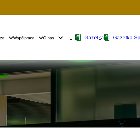
Nawigacja
Gazetka
Gazetka S
yza
Współpraca
O nas
z
ikonami