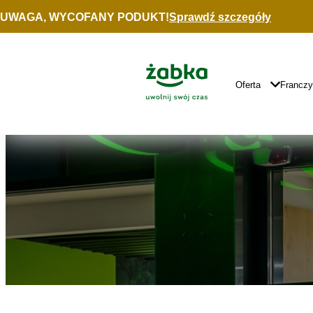
Idź do treści
UWAGA, WYCOFANY PODUKT!
Sprawdź szczegóły
Znajdź
sklep
Główne
Logo
Główna
Oferta
Francz
Nawigacja