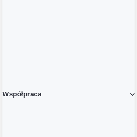
ZOBACZ RÓWNIEŻ
Butelka zwrotna
Nutri-Score
Postaw na zwrot
Porcja Dobrego!
Współpraca
Wynajem lokali
Współpraca handlowa