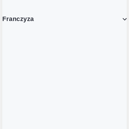
Franczyza
Franczyza
Podcasty
Dla obcokrajowców
Franczyzobiorcy Ambasadorzy
BLOG
Aktualności