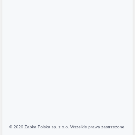
Akcje promocyjne
Regulamin serwisu
Regulamin katalogu alkoholowego
Polityka prywatności
Polityka Transparentności (PL/ENG)
MAPA STRONY
Mapa Strony
© 2026 Żabka Polska sp. z o.o. Wszelkie prawa zastrzeżone.