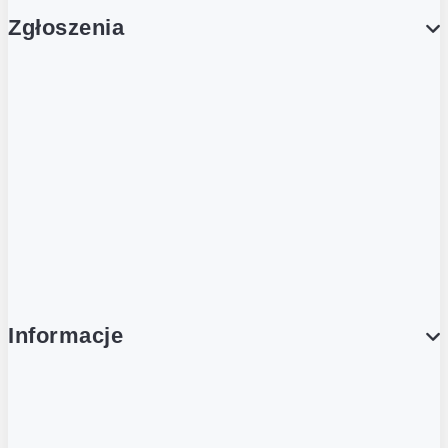
Zgłoszenia
Obsługa Klienta (Zgłoś sprawę)
Platforma Zakupowa Logintrade
Platforma Zakupowa Ariba
Compliance
Informacje
O NAS
O Żabce