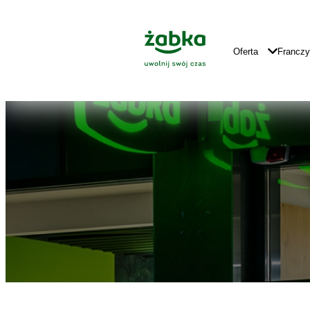
Idź do treści
Znajdź
Główne
sklep
Logo
Główna
Oferta
Francz
Nawigacja