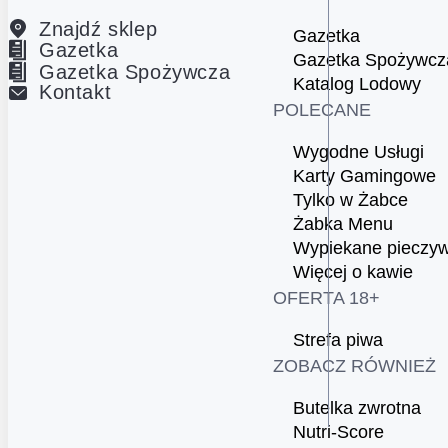
Znajdź sklep
Gazetka
Gazetka
Gazetka Spożywcz
Gazetka Spożywcza
Katalog Lodowy
Kontakt
POLECANE
Wygodne Usługi
Karty Gamingowe
Tylko w Żabce
Żabka Menu
Wypiekane pieczy
Więcej o kawie
OFERTA 18+
Strefa piwa
ZOBACZ RÓWNIEŻ
Butelka zwrotna
Nutri-Score