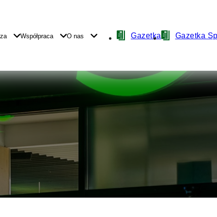
Nawigacja
Gazetka
Gazetka S
yza
Współpraca
O nas
z
ikonami