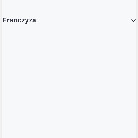
Franczyza
Franczyza
Podcasty
Dla obcokrajowców
Franczyzobiorcy Ambasadorzy
BLOG
Aktualności