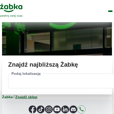
Idź do treści
Główne
Znajdź
Logo
Men
sklep
Znajdź najbliższą Żabkę
Podaj lokalizację
Żabka
Znajdź sklep
Facebook
TikTok
Instagram
YouTube
LinkedIn
Discord
Kontakt