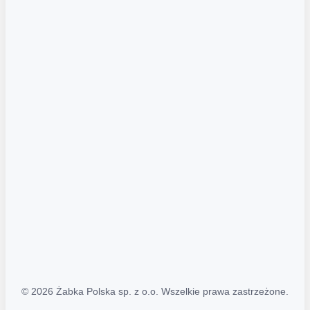
Akcje promocyjne
Regulamin serwisu
Regulamin katalogu alkoholowego
Polityka prywatności
Polityka Transparentności (PL/ENG)
MAPA STRONY
Mapa Strony
© 2026 Żabka Polska sp. z o.o. Wszelkie prawa zastrzeżone.