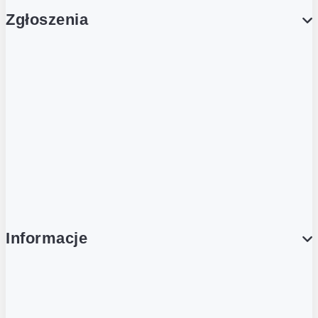
Zgłoszenia
Obsługa Klienta (Zgłoś sprawę)
Platforma Zakupowa Logintrade
Platforma Zakupowa Ariba
Compliance
Informacje
O NAS
O Żabce