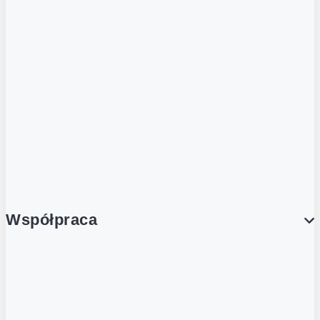
ZOBACZ RÓWNIEŻ
Butelka zwrotna
Nutri-Score
Postaw na zwrot
Porcja Dobrego!
Współpraca
Wynajem lokali
Współpraca handlowa