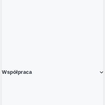
ZOBACZ RÓWNIEŻ
Butelka zwrotna
Nutri-Score
Postaw na zwrot
Porcja Dobrego!
Współpraca
Wynajem lokali
Współpraca handlowa