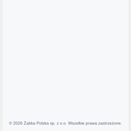
Akcje promocyjne
Regulamin serwisu
Regulamin katalogu alkoholowego
Polityka prywatności
Polityka Transparentności (PL/ENG)
MAPA STRONY
Mapa Strony
© 2026 Żabka Polska sp. z o.o. Wszelkie prawa zastrzeżone.