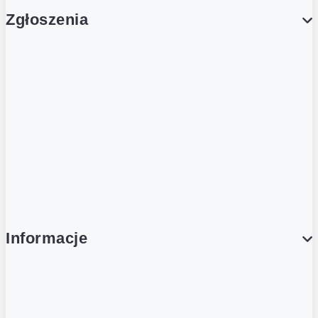
Zgłoszenia
Obsługa Klienta (Zgłoś sprawę)
Platforma Zakupowa Logintrade
Platforma Zakupowa Ariba
Compliance
Informacje
O NAS
O Żabce