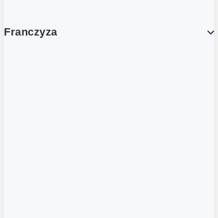
Franczyza
Franczyza
Podcasty
Dla obcokrajowców
Franczyzobiorcy Ambasadorzy
BLOG
Aktualności