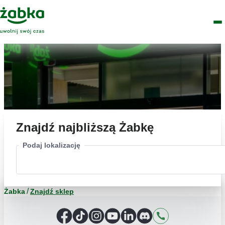
Idź do treści
Główne
Znajdź
Logo
Men
sklep
Znajdź najbliższą Żabkę
Podaj lokalizację
Żabka
Znajdź sklep
Facebook
TikTok
Instagram
YouTube
LinkedIn
Discord
Kontakt