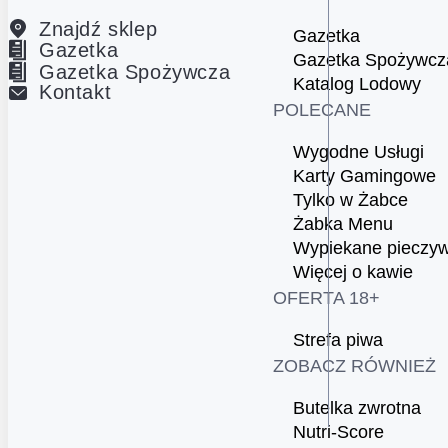
Znajdź sklep
Gazetka
Gazetka
Gazetka Spożywcz
Gazetka Spożywcza
Katalog Lodowy
Kontakt
POLECANE
Wygodne Usługi
Karty Gamingowe
Tylko w Żabce
Żabka Menu
Wypiekane pieczy
Więcej o kawie
OFERTA 18+
Strefa piwa
ZOBACZ RÓWNIEŻ
Butelka zwrotna
Nutri-Score