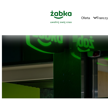
Idź do treści
Znajdź
Główne
sklep
Logo
Główna
Oferta
Francz
Nawigacja