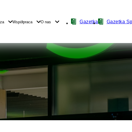
Nawigacja
Gazetka
Gazetka S
yza
Współpraca
O nas
z
ikonami