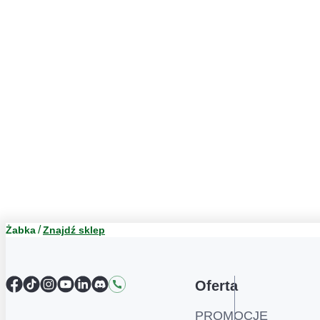
Żabka
Znajdź sklep
Facebook
TikTok
Instagram
YouTube
LinkedIn
Discord
Kontakt
Oferta
PROMOCJE