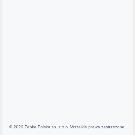
Akcje promocyjne
Regulamin serwisu
Regulamin katalogu alkoholowego
Polityka prywatności
Polityka Transparentności (PL/ENG)
MAPA STRONY
Mapa Strony
© 2026 Żabka Polska sp. z o.o. Wszelkie prawa zastrzeżone.