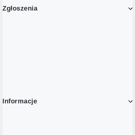
Zgłoszenia
Obsługa Klienta (Zgłoś sprawę)
Platforma Zakupowa Logintrade
Platforma Zakupowa Ariba
Compliance
Informacje
O NAS
O Żabce