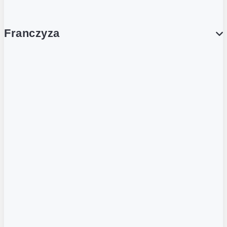
Franczyza
Franczyza
Podcasty
Dla obcokrajowców
Franczyzobiorcy Ambasadorzy
BLOG
Aktualności