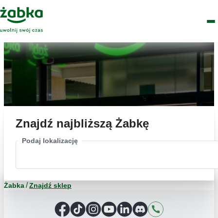
Idź do treści
Główne
Znajdź
Logo
Men
sklep
Znajdź najbliższą Żabkę
Podaj lokalizację
Żabka
Znajdź sklep
Facebook
TikTok
Instagram
YouTube
LinkedIn
Discord
Kontakt