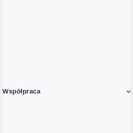
ZOBACZ RÓWNIEŻ
Butelka zwrotna
Nutri-Score
Postaw na zwrot
Porcja Dobrego!
Współpraca
Wynajem lokali
Współpraca handlowa