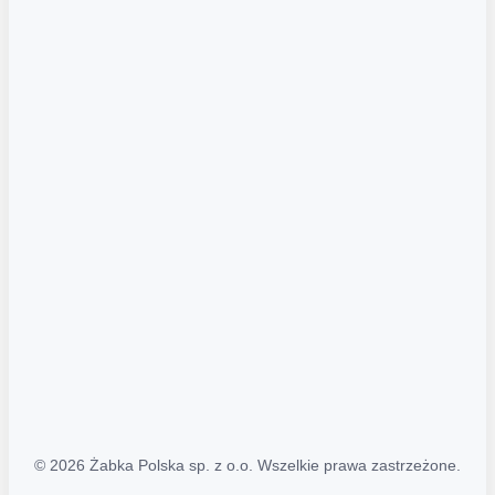
Akcje promocyjne
Regulamin serwisu
Regulamin katalogu alkoholowego
Polityka prywatności
Polityka Transparentności (PL/ENG)
MAPA STRONY
Mapa Strony
© 2026 Żabka Polska sp. z o.o. Wszelkie prawa zastrzeżone.