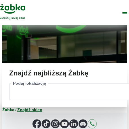
Idź do treści
Główne
Znajdź
Logo
Men
sklep
Znajdź najbliższą Żabkę
Podaj lokalizację
Żabka
Znajdź sklep
Facebook
TikTok
Instagram
YouTube
LinkedIn
Discord
Kontakt