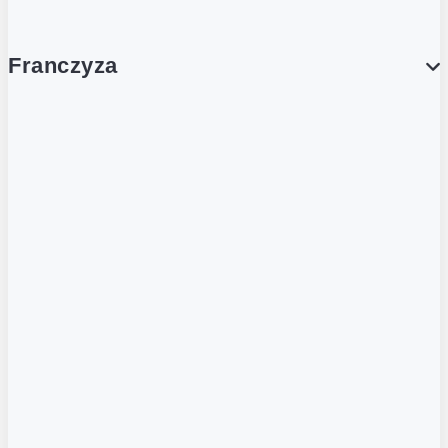
Franczyza
Franczyza
Podcasty
Dla obcokrajowców
Franczyzobiorcy Ambasadorzy
BLOG
Aktualności