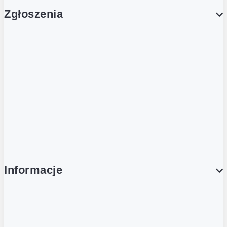
Zgłoszenia
Obsługa Klienta (Zgłoś sprawę)
Platforma Zakupowa Logintrade
Platforma Zakupowa Ariba
Compliance
Informacje
O NAS
O Żabce