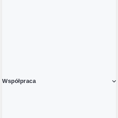
ZOBACZ RÓWNIEŻ
Butelka zwrotna
Nutri-Score
Postaw na zwrot
Porcja Dobrego!
Współpraca
Wynajem lokali
Współpraca handlowa