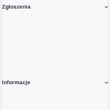
Zgłoszenia
Obsługa Klienta (Zgłoś sprawę)
Platforma Zakupowa Logintrade
Platforma Zakupowa Ariba
Compliance
Informacje
O NAS
O Żabce