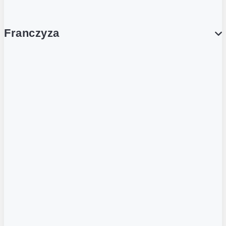
Franczyza
Franczyza
Podcasty
Dla obcokrajowców
Franczyzobiorcy Ambasadorzy
BLOG
Aktualności