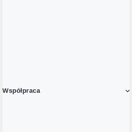
ZOBACZ RÓWNIEŻ
Butelka zwrotna
Nutri-Score
Postaw na zwrot
Porcja Dobrego!
Współpraca
Wynajem lokali
Współpraca handlowa