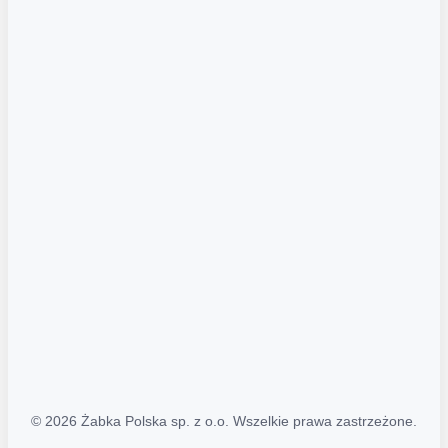
Akcje promocyjne
Regulamin serwisu
Regulamin katalogu alkoholowego
Polityka prywatności
Polityka Transparentności (PL/ENG)
MAPA STRONY
Mapa Strony
© 2026 Żabka Polska sp. z o.o. Wszelkie prawa zastrzeżone.