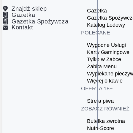
Znajdź sklep
Gazetka
Gazetka
Gazetka Spożywcz
Gazetka Spożywcza
Katalog Lodowy
Kontakt
POLECANE
Wygodne Usługi
Karty Gamingowe
Tylko w Żabce
Żabka Menu
Wypiekane pieczy
Więcej o kawie
OFERTA 18+
Strefa piwa
ZOBACZ RÓWNIEŻ
Butelka zwrotna
Nutri-Score