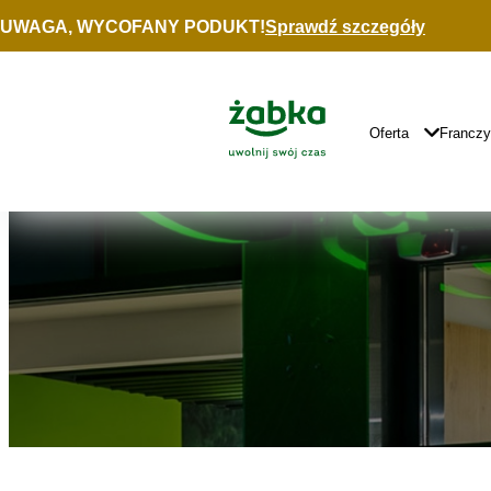
Idź do treści
UWAGA, WYCOFANY PODUKT!
Sprawdź szczegóły
Znajdź
sklep
Główne
Logo
Główna
Oferta
Francz
Nawigacja