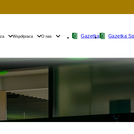
Nawigacja
Gazetka
Gazetka S
yza
Współpraca
O nas
z
ikonami