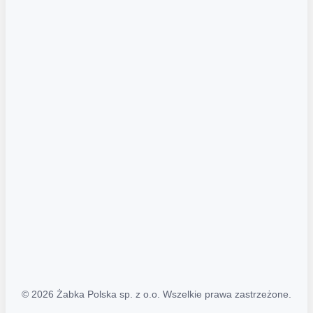
Akcje promocyjne
Regulamin serwisu
Regulamin katalogu alkoholowego
Polityka prywatności
Polityka Transparentności (PL/ENG)
MAPA STRONY
Mapa Strony
© 2026 Żabka Polska sp. z o.o. Wszelkie prawa zastrzeżone.