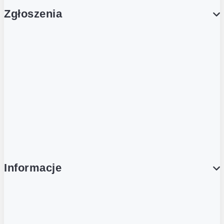
Zgłoszenia
Obsługa Klienta (Zgłoś sprawę)
Platforma Zakupowa Logintrade
Platforma Zakupowa Ariba
Compliance
Informacje
O NAS
O Żabce