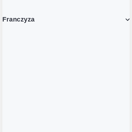
Franczyza
Franczyza
Podcasty
Dla obcokrajowców
Franczyzobiorcy Ambasadorzy
BLOG
Aktualności