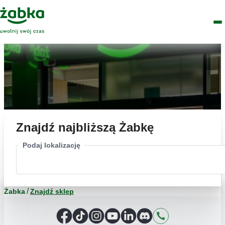
Idź do treści
Główne
Znajdź
Logo
Men
sklep
Znajdź najbliższą Żabkę
Podaj lokalizację
Żabka
Znajdź sklep
Facebook
TikTok
Instagram
YouTube
LinkedIn
Discord
Kontakt