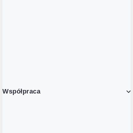
ZOBACZ RÓWNIEŻ
Butelka zwrotna
Nutri-Score
Postaw na zwrot
Porcja Dobrego!
Współpraca
Wynajem lokali
Współpraca handlowa