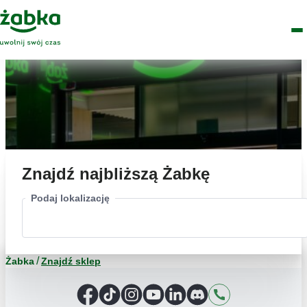
Idź do treści
Główne
Znajdź
Logo
Men
sklep
Znajdź najbliższą Żabkę
Podaj lokalizację
Żabka
Znajdź sklep
Facebook
TikTok
Instagram
YouTube
LinkedIn
Discord
Kontakt