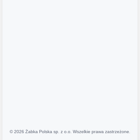
Akcje promocyjne
Regulamin serwisu
Regulamin katalogu alkoholowego
Polityka prywatności
Polityka Transparentności (PL/ENG)
MAPA STRONY
Mapa Strony
© 2026 Żabka Polska sp. z o.o. Wszelkie prawa zastrzeżone.