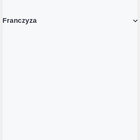
Franczyza
Franczyza
Podcasty
Dla obcokrajowców
Franczyzobiorcy Ambasadorzy
BLOG
Aktualności