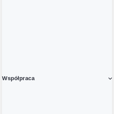
ZOBACZ RÓWNIEŻ
Butelka zwrotna
Nutri-Score
Postaw na zwrot
Porcja Dobrego!
Współpraca
Wynajem lokali
Współpraca handlowa