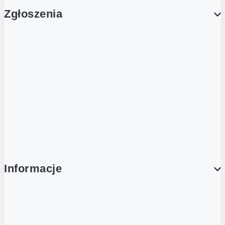
Zgłoszenia
Obsługa Klienta (Zgłoś sprawę)
Platforma Zakupowa Logintrade
Platforma Zakupowa Ariba
Compliance
Informacje
O NAS
O Żabce