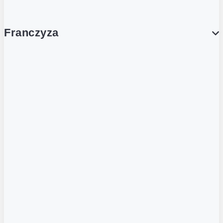
Franczyza
Franczyza
Podcasty
Dla obcokrajowców
Franczyzobiorcy Ambasadorzy
BLOG
Aktualności