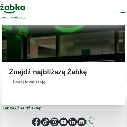
Idź do treści
Główne
Znajdź
Logo
Men
sklep
Znajdź najbliższą Żabkę
Podaj lokalizację
Żabka
Znajdź sklep
Facebook
TikTok
Instagram
YouTube
LinkedIn
Discord
Kontakt