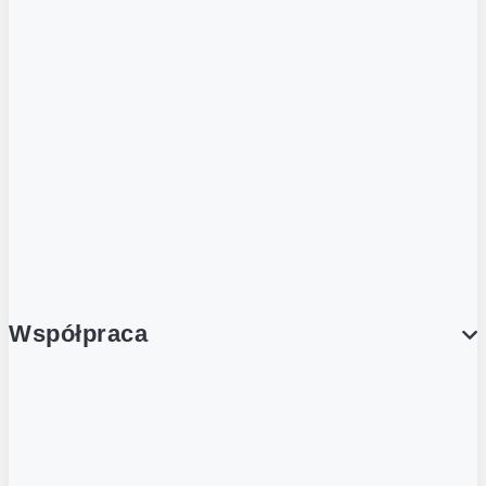
ZOBACZ RÓWNIEŻ
Butelka zwrotna
Nutri-Score
Postaw na zwrot
Porcja Dobrego!
Współpraca
Wynajem lokali
Współpraca handlowa