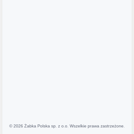
Akcje promocyjne
Regulamin serwisu
Regulamin katalogu alkoholowego
Polityka prywatności
Polityka Transparentności (PL/ENG)
MAPA STRONY
Mapa Strony
© 2026 Żabka Polska sp. z o.o. Wszelkie prawa zastrzeżone.