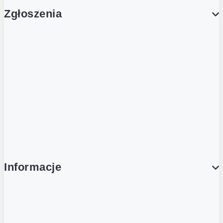
Zgłoszenia
Obsługa Klienta (Zgłoś sprawę)
Platforma Zakupowa Logintrade
Platforma Zakupowa Ariba
Compliance
Informacje
O NAS
O Żabce