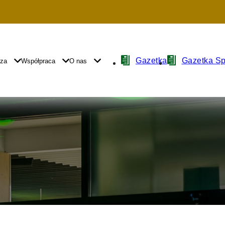
Nawigacja
Gazetka
Gazetka S
yza
Współpraca
O nas
z
ikonami