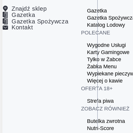
Znajdź sklep
Gazetka
Gazetka
Gazetka Spożywcz
Gazetka Spożywcza
Katalog Lodowy
Kontakt
POLECANE
Wygodne Usługi
Karty Gamingowe
Tylko w Żabce
Żabka Menu
Wypiekane pieczy
Więcej o kawie
OFERTA 18+
Strefa piwa
ZOBACZ RÓWNIEŻ
Butelka zwrotna
Nutri-Score