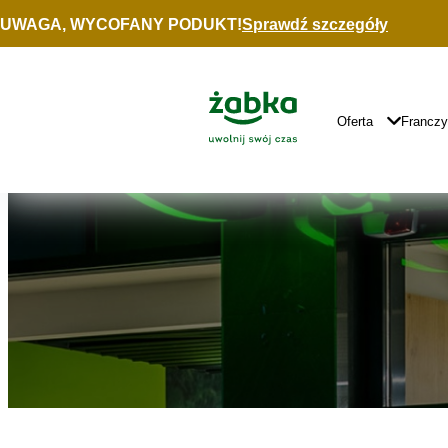
Idź do treści
UWAGA, WYCOFANY PODUKT!
Sprawdź szczegóły
Znajdź
sklep
Główne
Logo
Główna
Oferta
Francz
Nawigacja