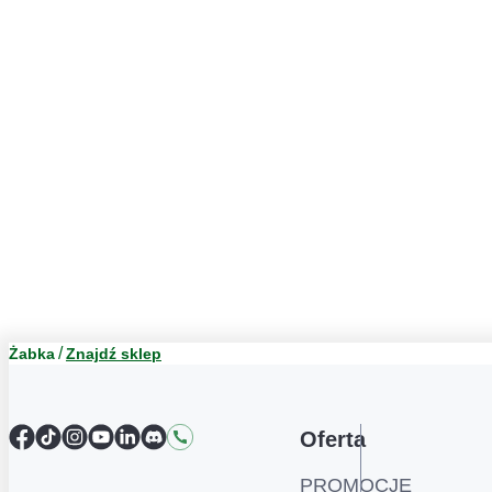
Żabka
Znajdź sklep
Facebook
TikTok
Instagram
YouTube
LinkedIn
Discord
Kontakt
Oferta
PROMOCJE