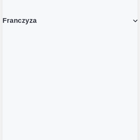
Franczyza
Franczyza
Podcasty
Dla obcokrajowców
Franczyzobiorcy Ambasadorzy
BLOG
Aktualności