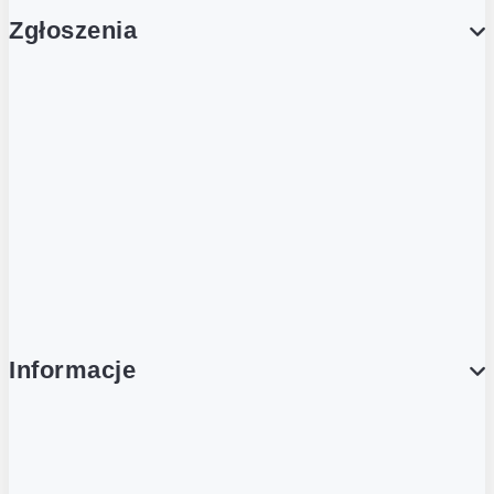
Zgłoszenia
Obsługa Klienta (Zgłoś sprawę)
Platforma Zakupowa Logintrade
Platforma Zakupowa Ariba
Compliance
Informacje
O NAS
O Żabce