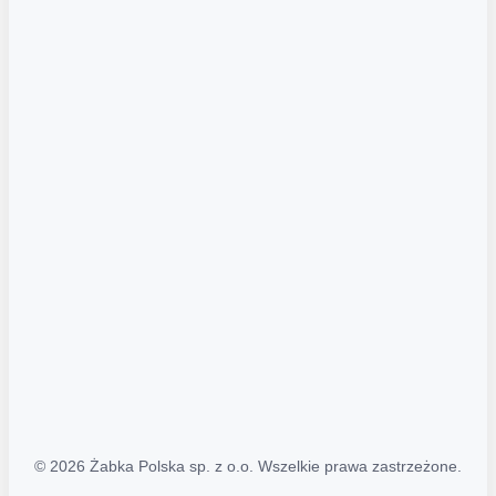
Akcje promocyjne
Regulamin serwisu
Regulamin katalogu alkoholowego
Polityka prywatności
Polityka Transparentności (PL/ENG)
MAPA STRONY
Mapa Strony
© 2026 Żabka Polska sp. z o.o. Wszelkie prawa zastrzeżone.