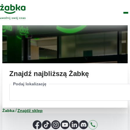
Idź do treści
Główne
Znajdź
Logo
Men
sklep
Znajdź najbliższą Żabkę
Podaj lokalizację
Żabka
Znajdź sklep
Facebook
TikTok
Instagram
YouTube
LinkedIn
Discord
Kontakt