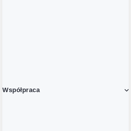
ZOBACZ RÓWNIEŻ
Butelka zwrotna
Nutri-Score
Postaw na zwrot
Porcja Dobrego!
Współpraca
Wynajem lokali
Współpraca handlowa