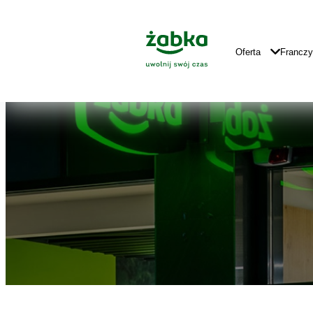
Idź do treści
Znajdź
Główne
sklep
Logo
Główna
Oferta
Francz
Nawigacja