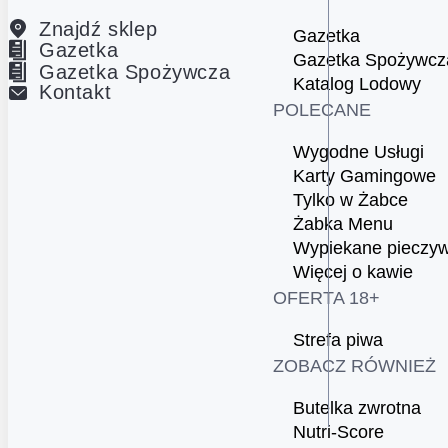
Znajdź sklep
Gazetka
Gazetka
Gazetka Spożywcz
Gazetka Spożywcza
Katalog Lodowy
Kontakt
POLECANE
Wygodne Usługi
Karty Gamingowe
Tylko w Żabce
Żabka Menu
Wypiekane pieczy
Więcej o kawie
OFERTA 18+
Strefa piwa
ZOBACZ RÓWNIEŻ
Butelka zwrotna
Nutri-Score