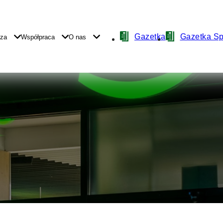
Nawigacja
Gazetka
Gazetka S
yza
Współpraca
O nas
z
ikonami