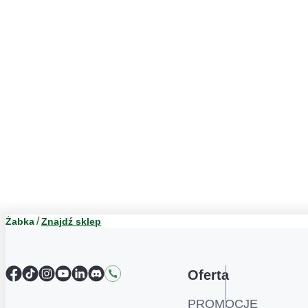
Żabka
Znajdź sklep
Facebook
TikTok
Instagram
YouTube
LinkedIn
Discord
Kontakt
Oferta
PROMOCJE