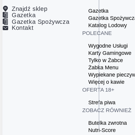
Znajdź sklep
Gazetka
Gazetka
Gazetka Spożywcz
Gazetka Spożywcza
Katalog Lodowy
Kontakt
POLECANE
Wygodne Usługi
Karty Gamingowe
Tylko w Żabce
Żabka Menu
Wypiekane pieczy
Więcej o kawie
OFERTA 18+
Strefa piwa
ZOBACZ RÓWNIEŻ
Butelka zwrotna
Nutri-Score