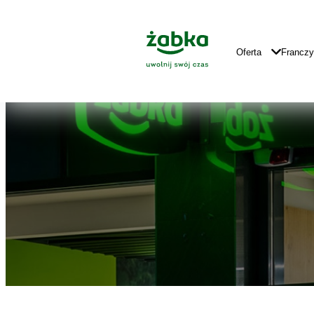
Idź do treści
Znajdź
Główne
sklep
Logo
Główna
Oferta
Francz
Nawigacja