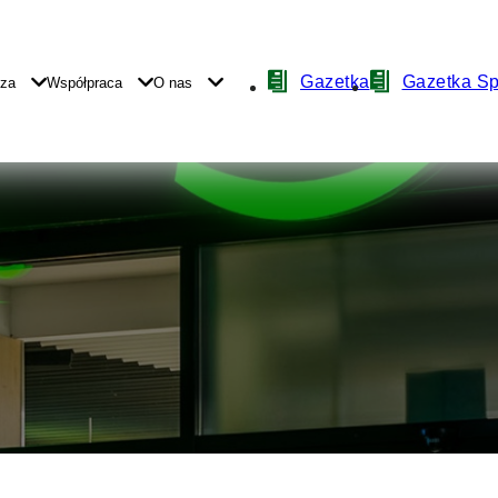
Nawigacja
Gazetka
Gazetka S
yza
Współpraca
O nas
z
ikonami