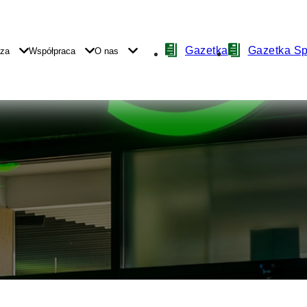
Nawigacja
Gazetka
Gazetka S
yza
Współpraca
O nas
z
ikonami