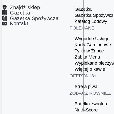
Znajdź sklep
Gazetka
Gazetka
Gazetka Spożywcz
Gazetka Spożywcza
Katalog Lodowy
Kontakt
POLECANE
Wygodne Usługi
Karty Gamingowe
Tylko w Żabce
Żabka Menu
Wypiekane pieczy
Więcej o kawie
OFERTA 18+
Strefa piwa
ZOBACZ RÓWNIEŻ
Butelka zwrotna
Nutri-Score