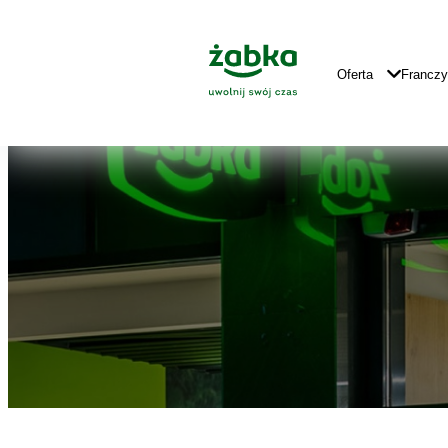
Idź do treści
Znajdź
Główne
sklep
Logo
Główna
Oferta
Francz
Nawigacja