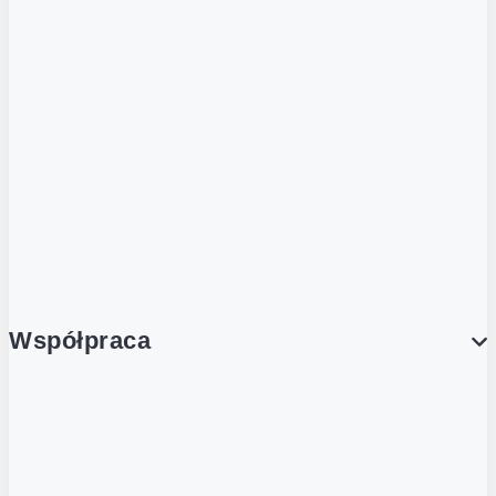
ZOBACZ RÓWNIEŻ
Butelka zwrotna
Nutri-Score
Postaw na zwrot
Porcja Dobrego!
Współpraca
Wynajem lokali
Współpraca handlowa