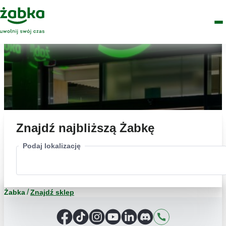
Idź do treści
Główne
Znajdź
Logo
Men
sklep
Znajdź najbliższą Żabkę
Podaj lokalizację
Żabka
Znajdź sklep
Facebook
TikTok
Instagram
YouTube
LinkedIn
Discord
Kontakt