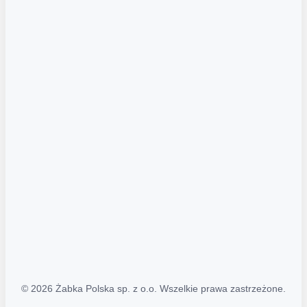
Akcje promocyjne
Regulamin serwisu
Regulamin katalogu alkoholowego
Polityka prywatności
Polityka Transparentności (PL/ENG)
MAPA STRONY
Mapa Strony
© 2026 Żabka Polska sp. z o.o. Wszelkie prawa zastrzeżone.