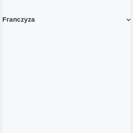
Franczyza
Franczyza
Podcasty
Dla obcokrajowców
Franczyzobiorcy Ambasadorzy
BLOG
Aktualności