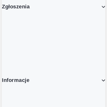
Zgłoszenia
Obsługa Klienta (Zgłoś sprawę)
Platforma Zakupowa Logintrade
Platforma Zakupowa Ariba
Compliance
Informacje
O NAS
O Żabce