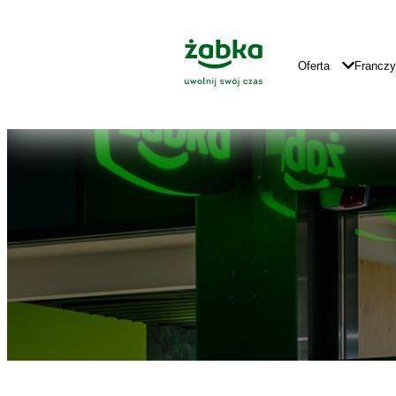
Idź do treści
Znajdź
Główne
sklep
Logo
Główna
Oferta
Francz
Nawigacja