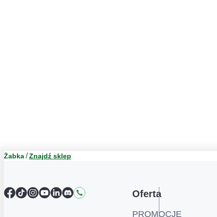
Żabka
Znajdź sklep
Facebook
TikTok
Instagram
YouTube
LinkedIn
Discord
Kontakt
Oferta
PROMOCJE