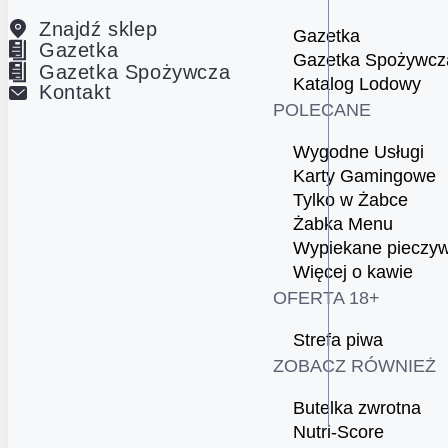
Znajdź sklep
Gazetka
Gazetka
Gazetka Spożywcz
Gazetka Spożywcza
Katalog Lodowy
Kontakt
POLECANE
Wygodne Usługi
Karty Gamingowe
Tylko w Żabce
Żabka Menu
Wypiekane pieczy
Więcej o kawie
OFERTA 18+
Strefa piwa
ZOBACZ RÓWNIEŻ
Butelka zwrotna
Nutri-Score