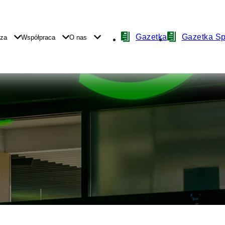
Nawigacja
Gazetka
Gazetka S
yza
Współpraca
O nas
z
ikonami