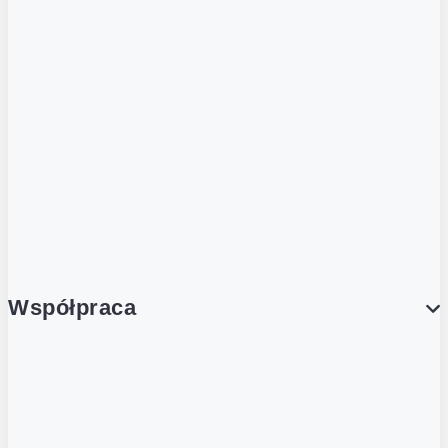
ZOBACZ RÓWNIEŻ
Butelka zwrotna
Nutri-Score
Postaw na zwrot
Porcja Dobrego!
Współpraca
Wynajem lokali
Współpraca handlowa