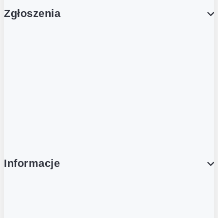
Zgłoszenia
Obsługa Klienta (Zgłoś sprawę)
Platforma Zakupowa Logintrade
Platforma Zakupowa Ariba
Compliance
Informacje
O NAS
O Żabce