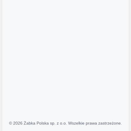
Akcje promocyjne
Regulamin serwisu
Regulamin katalogu alkoholowego
Polityka prywatności
Polityka Transparentności (PL/ENG)
MAPA STRONY
Mapa Strony
© 2026 Żabka Polska sp. z o.o. Wszelkie prawa zastrzeżone.