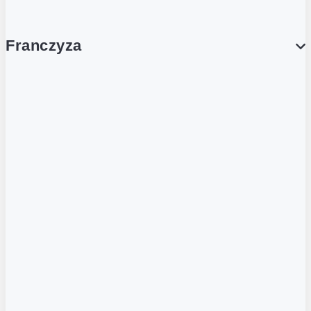
Franczyza
Franczyza
Podcasty
Dla obcokrajowców
Franczyzobiorcy Ambasadorzy
BLOG
Aktualności