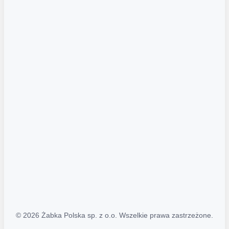
Akcje promocyjne
Regulamin serwisu
Regulamin katalogu alkoholowego
Polityka prywatności
Polityka Transparentności (PL/ENG)
MAPA STRONY
Mapa Strony
© 2026 Żabka Polska sp. z o.o. Wszelkie prawa zastrzeżone.