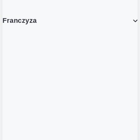
Franczyza
Franczyza
Podcasty
Dla obcokrajowców
Franczyzobiorcy Ambasadorzy
BLOG
Aktualności