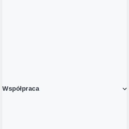
ZOBACZ RÓWNIEŻ
Butelka zwrotna
Nutri-Score
Postaw na zwrot
Porcja Dobrego!
Współpraca
Wynajem lokali
Współpraca handlowa