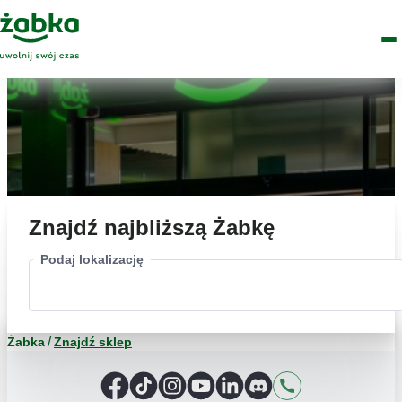
Idź do treści
Główne
Znajdź
Logo
Men
sklep
Znajdź najbliższą Żabkę
Podaj lokalizację
Żabka
Znajdź sklep
Facebook
TikTok
Instagram
YouTube
LinkedIn
Discord
Kontakt