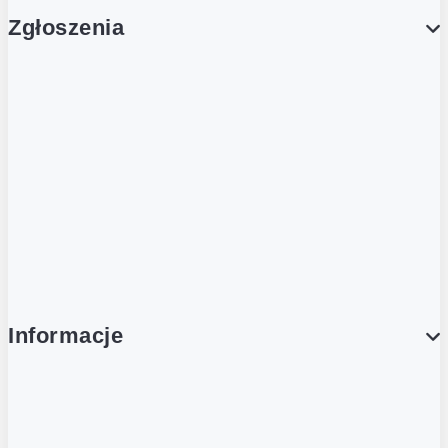
Zgłoszenia
Obsługa Klienta (Zgłoś sprawę)
Platforma Zakupowa Logintrade
Platforma Zakupowa Ariba
Compliance
Informacje
O NAS
O Żabce