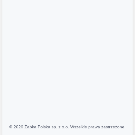
Akcje promocyjne
Regulamin serwisu
Regulamin katalogu alkoholowego
Polityka prywatności
Polityka Transparentności (PL/ENG)
MAPA STRONY
Mapa Strony
© 2026 Żabka Polska sp. z o.o. Wszelkie prawa zastrzeżone.