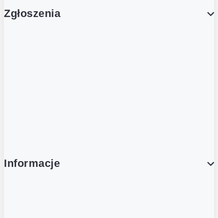
Zgłoszenia
Obsługa Klienta (Zgłoś sprawę)
Platforma Zakupowa Logintrade
Platforma Zakupowa Ariba
Compliance
Informacje
O NAS
O Żabce