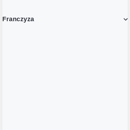
Franczyza
Franczyza
Podcasty
Dla obcokrajowców
Franczyzobiorcy Ambasadorzy
BLOG
Aktualności