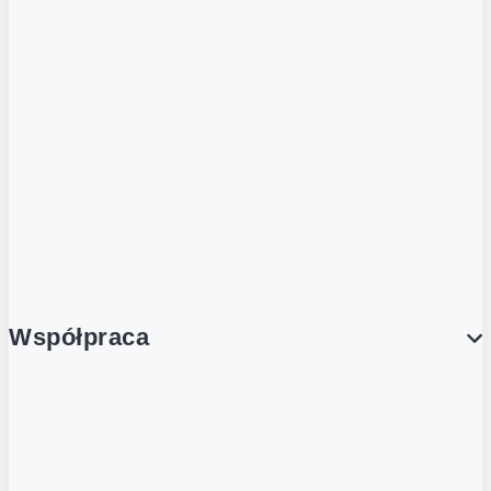
ZOBACZ RÓWNIEŻ
Butelka zwrotna
Nutri-Score
Postaw na zwrot
Porcja Dobrego!
Współpraca
Wynajem lokali
Współpraca handlowa