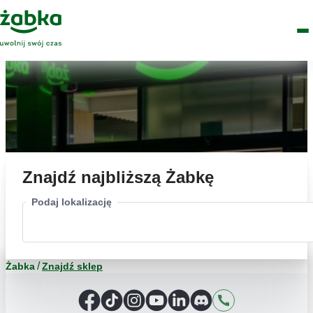
Idź do treści
Główne
Znajdź
Logo
Men
sklep
Znajdź najbliższą Żabkę
Podaj lokalizację
Żabka
Znajdź sklep
Facebook
TikTok
Instagram
YouTube
LinkedIn
Discord
Kontakt