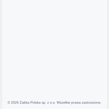
Akcje promocyjne
Regulamin serwisu
Regulamin katalogu alkoholowego
Polityka prywatności
Polityka Transparentności (PL/ENG)
MAPA STRONY
Mapa Strony
© 2026 Żabka Polska sp. z o.o. Wszelkie prawa zastrzeżone.