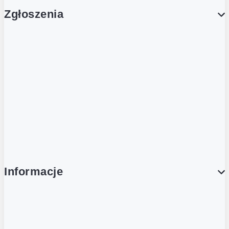
Zgłoszenia
Obsługa Klienta (Zgłoś sprawę)
Platforma Zakupowa Logintrade
Platforma Zakupowa Ariba
Compliance
Informacje
O NAS
O Żabce