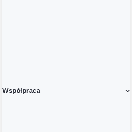
ZOBACZ RÓWNIEŻ
Butelka zwrotna
Nutri-Score
Postaw na zwrot
Porcja Dobrego!
Współpraca
Wynajem lokali
Współpraca handlowa