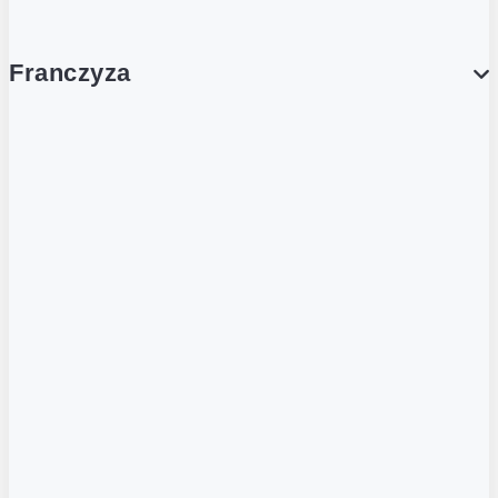
Franczyza
Franczyza
Podcasty
Dla obcokrajowców
Franczyzobiorcy Ambasadorzy
BLOG
Aktualności