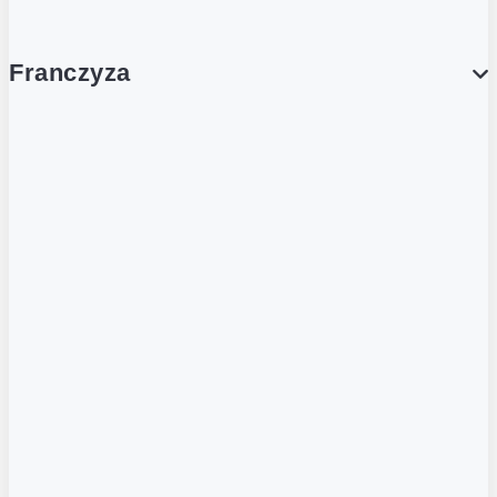
Franczyza
Franczyza
Podcasty
Dla obcokrajowców
Franczyzobiorcy Ambasadorzy
BLOG
Aktualności