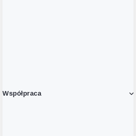
ZOBACZ RÓWNIEŻ
Butelka zwrotna
Nutri-Score
Postaw na zwrot
Porcja Dobrego!
Współpraca
Wynajem lokali
Współpraca handlowa