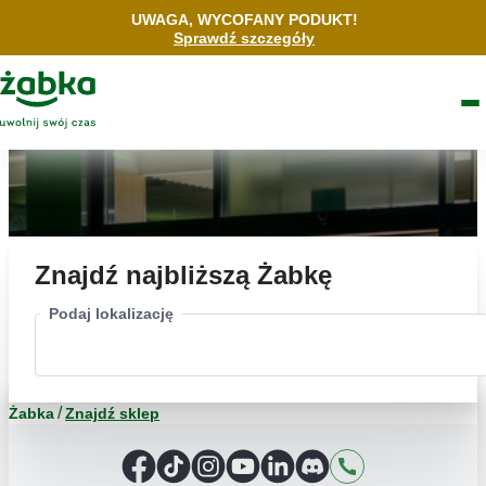
Idź do treści
UWAGA, WYCOFANY PODUKT!
Sprawdź szczegóły
Znajdź
sklep
Główne
Logo
Men
Znajdź najbliższą Żabkę
Podaj lokalizację
Żabka
Znajdź sklep
Facebook
TikTok
Instagram
YouTube
LinkedIn
Discord
Kontakt