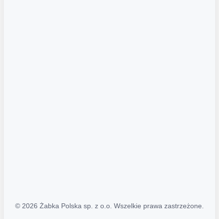
Akcje promocyjne
Regulamin serwisu
Regulamin katalogu alkoholowego
Polityka prywatności
Polityka Transparentności (PL/ENG)
MAPA STRONY
Mapa Strony
© 2026 Żabka Polska sp. z o.o. Wszelkie prawa zastrzeżone.