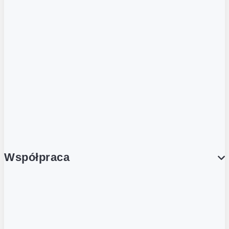
ZOBACZ RÓWNIEŻ
Butelka zwrotna
Nutri-Score
Postaw na zwrot
Porcja Dobrego!
Współpraca
Wynajem lokali
Współpraca handlowa