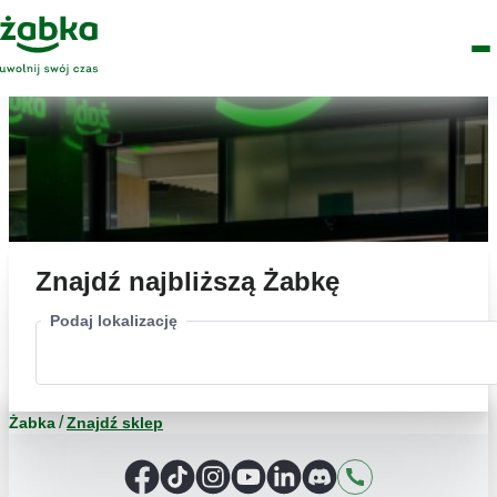
Idź do treści
Główne
Znajdź
Logo
Men
sklep
Znajdź najbliższą Żabkę
Podaj lokalizację
Żabka
Znajdź sklep
Facebook
TikTok
Instagram
YouTube
LinkedIn
Discord
Kontakt