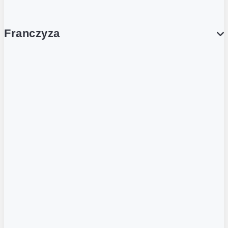
Franczyza
Franczyza
Podcasty
Dla obcokrajowców
Franczyzobiorcy Ambasadorzy
BLOG
Aktualności