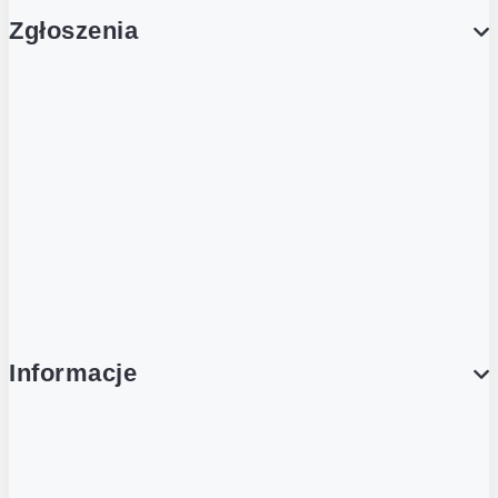
Zgłoszenia
Obsługa Klienta (Zgłoś sprawę)
Platforma Zakupowa Logintrade
Platforma Zakupowa Ariba
Compliance
Informacje
O NAS
O Żabce