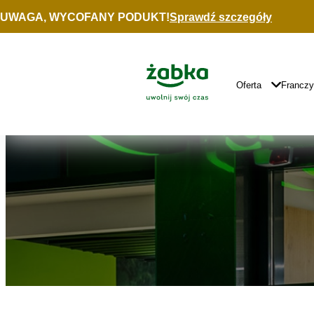
Idź do treści
UWAGA, WYCOFANY PODUKT!
Sprawdź szczegóły
Znajdź
sklep
Główne
Logo
Główna
Oferta
Francz
Nawigacja