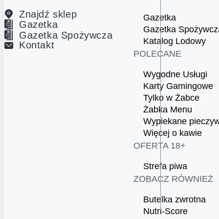
Znajdź sklep
Gazetka
Gazetka
Gazetka Spożywcz
Gazetka Spożywcza
Katalog Lodowy
Kontakt
POLECANE
Wygodne Usługi
Karty Gamingowe
Tylko w Żabce
Żabka Menu
Wypiekane pieczy
Więcej o kawie
OFERTA 18+
Strefa piwa
ZOBACZ RÓWNIEŻ
Butelka zwrotna
Nutri-Score