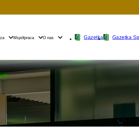
Nawigacja
Gazetka
Gazetka S
yza
Współpraca
O nas
z
ikonami