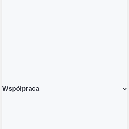
ZOBACZ RÓWNIEŻ
Butelka zwrotna
Nutri-Score
Postaw na zwrot
Porcja Dobrego!
Współpraca
Wynajem lokali
Współpraca handlowa