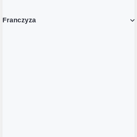
Franczyza
Franczyza
Podcasty
Dla obcokrajowców
Franczyzobiorcy Ambasadorzy
BLOG
Aktualności