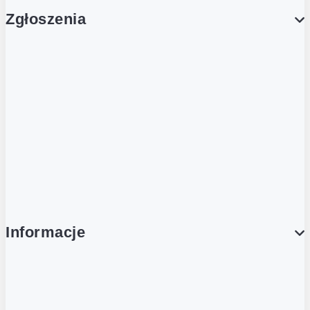
Zgłoszenia
Obsługa Klienta (Zgłoś sprawę)
Platforma Zakupowa Logintrade
Platforma Zakupowa Ariba
Compliance
Informacje
O NAS
O Żabce