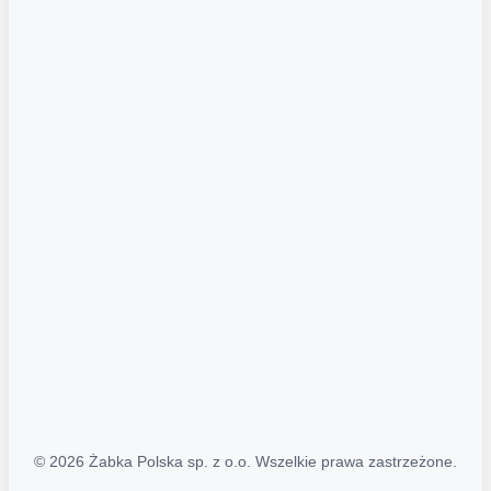
Akcje promocyjne
Regulamin serwisu
Regulamin katalogu alkoholowego
Polityka prywatności
Polityka Transparentności (PL/ENG)
MAPA STRONY
Mapa Strony
© 2026 Żabka Polska sp. z o.o. Wszelkie prawa zastrzeżone.