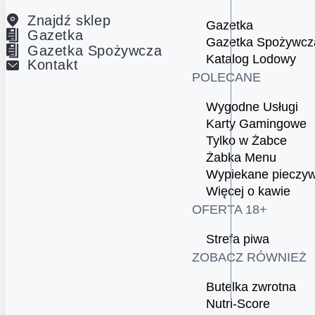
Znajdź sklep
Gazetka
Gazetka
Gazetka Spożywcz
Gazetka Spożywcza
Katalog Lodowy
Kontakt
POLECANE
Wygodne Usługi
Karty Gamingowe
Tylko w Żabce
Żabka Menu
Wypiekane pieczy
Więcej o kawie
OFERTA 18+
Strefa piwa
ZOBACZ RÓWNIEŻ
Butelka zwrotna
Nutri-Score