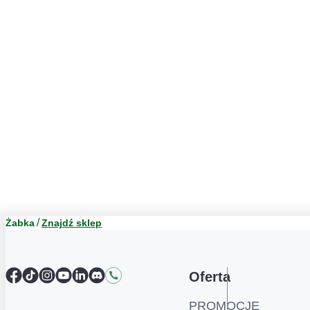
Żabka
Znajdź sklep
Facebook
TikTok
Instagram
YouTube
LinkedIn
Discord
Kontakt
Oferta
PROMOCJE