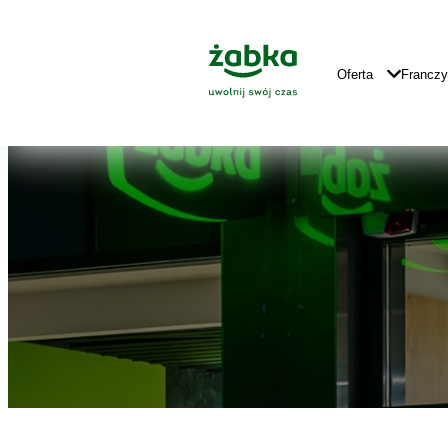
Idź do treści
Znajdź
Główne
sklep
Logo
Główna
Oferta
Francz
Nawigacja