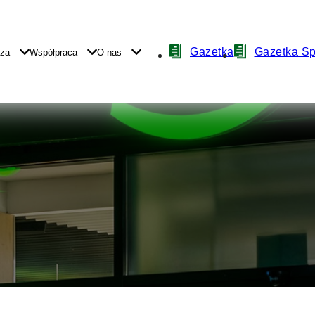
Nawigacja
Gazetka
Gazetka S
yza
Współpraca
O nas
z
ikonami