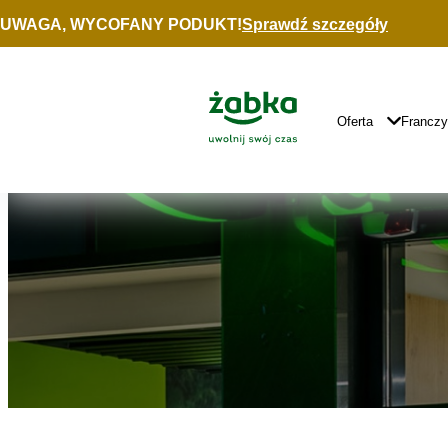
Idź do treści
UWAGA, WYCOFANY PODUKT!
Sprawdź szczegóły
Znajdź
sklep
Główne
Logo
Główna
Oferta
Francz
Nawigacja