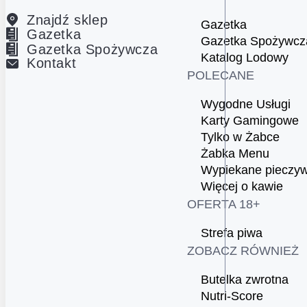
Znajdź sklep
Gazetka
Gazetka
Gazetka Spożywcz
Gazetka Spożywcza
Katalog Lodowy
Kontakt
POLECANE
Wygodne Usługi
Karty Gamingowe
Tylko w Żabce
Żabka Menu
Wypiekane pieczy
Więcej o kawie
OFERTA 18+
Strefa piwa
ZOBACZ RÓWNIEŻ
Butelka zwrotna
Nutri-Score