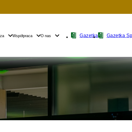
Nawigacja
Gazetka
Gazetka S
yza
Współpraca
O nas
z
ikonami