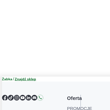
Żabka
Znajdź sklep
Facebook
TikTok
Instagram
YouTube
LinkedIn
Discord
Kontakt
Oferta
PROMOCJE