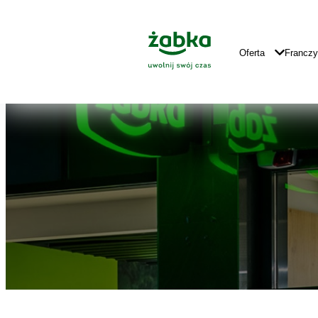
Idź do treści
Znajdź
Główne
sklep
Logo
Główna
Oferta
Francz
Nawigacja