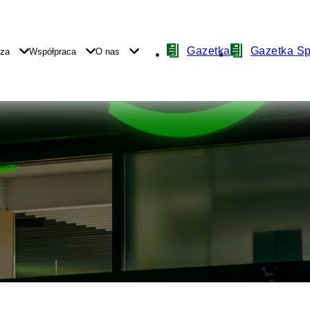
Nawigacja
Gazetka
Gazetka S
yza
Współpraca
O nas
z
ikonami