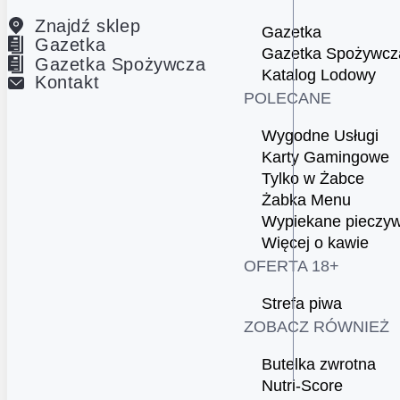
Znajdź sklep
Gazetka
Gazetka
Gazetka Spożywcz
Gazetka Spożywcza
Katalog Lodowy
Kontakt
POLECANE
Wygodne Usługi
Karty Gamingowe
Tylko w Żabce
Żabka Menu
Wypiekane pieczy
Więcej o kawie
OFERTA 18+
Strefa piwa
ZOBACZ RÓWNIEŻ
Butelka zwrotna
Nutri-Score