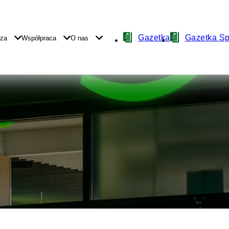
Nawigacja
Gazetka
Gazetka S
yza
Współpraca
O nas
z
ikonami