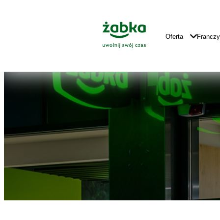
Idź do treści
Znajdź
Główne
sklep
Logo
Główna
Oferta
Francz
Nawigacja