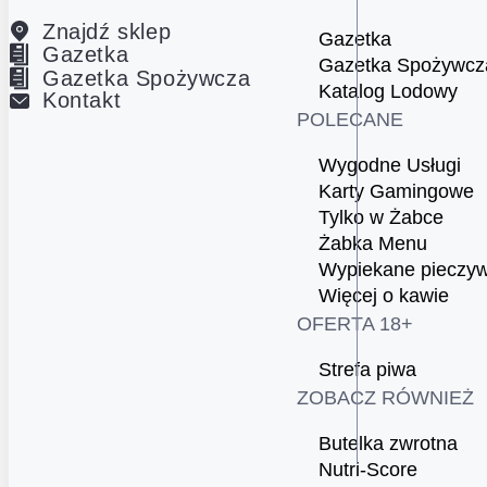
Znajdź sklep
Gazetka
Gazetka
Gazetka Spożywcz
Gazetka Spożywcza
Katalog Lodowy
Kontakt
POLECANE
Wygodne Usługi
Karty Gamingowe
Tylko w Żabce
Żabka Menu
Wypiekane pieczy
Więcej o kawie
OFERTA 18+
Strefa piwa
ZOBACZ RÓWNIEŻ
Butelka zwrotna
Nutri-Score