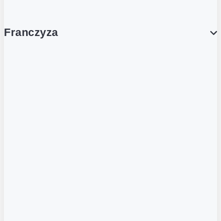
Franczyza
Franczyza
Podcasty
Dla obcokrajowców
Franczyzobiorcy Ambasadorzy
BLOG
Aktualności