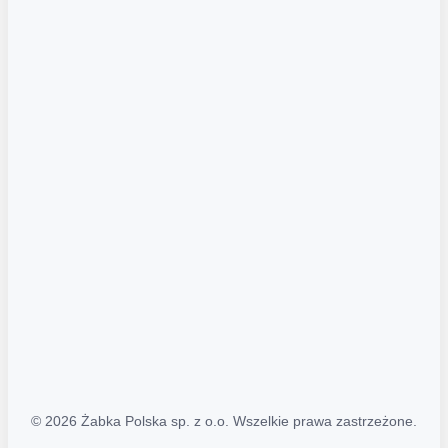
Akcje promocyjne
Regulamin serwisu
Regulamin katalogu alkoholowego
Polityka prywatności
Polityka Transparentności (PL/ENG)
MAPA STRONY
Mapa Strony
© 2026 Żabka Polska sp. z o.o. Wszelkie prawa zastrzeżone.