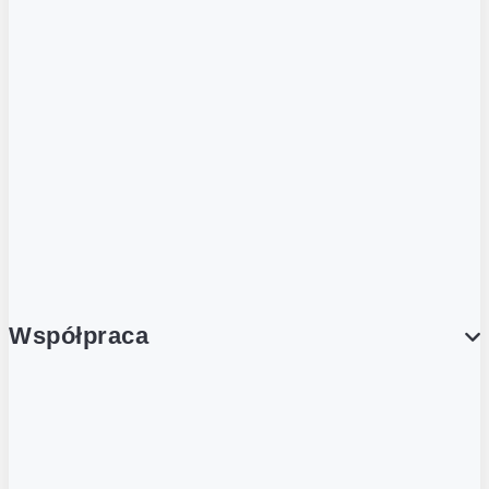
ZOBACZ RÓWNIEŻ
Butelka zwrotna
Nutri-Score
Postaw na zwrot
Porcja Dobrego!
Współpraca
Wynajem lokali
Współpraca handlowa