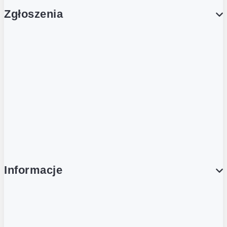
Zgłoszenia
Obsługa Klienta (Zgłoś sprawę)
Platforma Zakupowa Logintrade
Platforma Zakupowa Ariba
Compliance
Informacje
O NAS
O Żabce